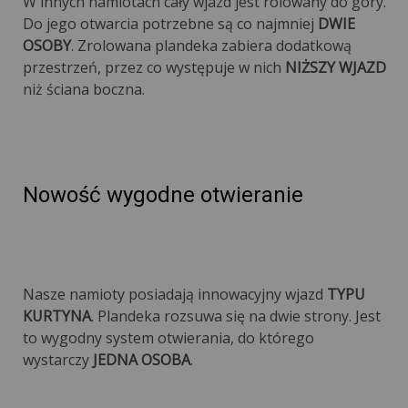
W innych namiotach cały wjazd jest rolowany do góry.
Do jego otwarcia potrzebne są co najmniej
DWIE
OSOBY
. Zrolowana plandeka zabiera dodatkową
przestrzeń, przez co występuje w nich
NIŻSZY WJAZD
niż ściana boczna.
Nowość wygodne otwieranie
Nasze namioty posiadają innowacyjny wjazd
TYPU
KURTYNA
. Plandeka rozsuwa się na dwie strony. Jest
to wygodny system otwierania, do którego
wystarczy
JEDNA OSOBA
.