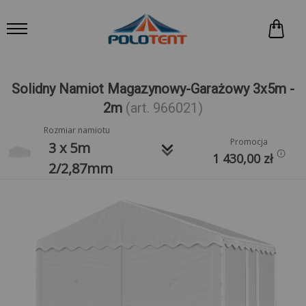
Solidny Namiot Magazynowy-Garażowy 3x5m -
2m
(art. 966021)
Rozmiar namiotu
Promocja
keyboard_arrow_down
3 x 5m
1 430,00
zł
2/2,87mm