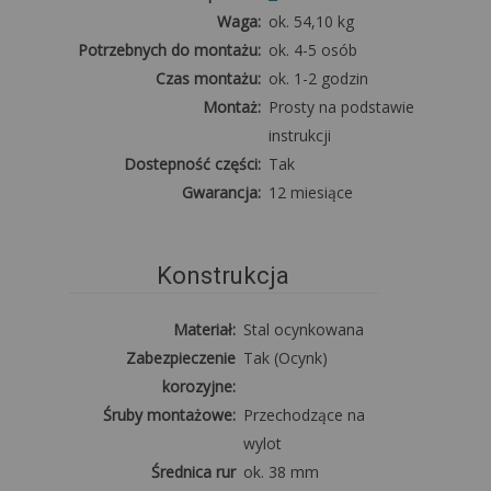
Waga:
ok. 54,10 kg
Potrzebnych do montażu:
ok. 4-5 osób
Czas montażu:
ok. 1-2 godzin
Montaż:
Prosty na podstawie
instrukcji
Dostepność części:
Tak
Gwarancja:
12 miesiące
Konstrukcja
Materiał:
Stal ocynkowana
Zabezpieczenie
Tak (Ocynk)
korozyjne:
Śruby montażowe:
Przechodzące na
wylot
Średnica rur
ok. 38 mm