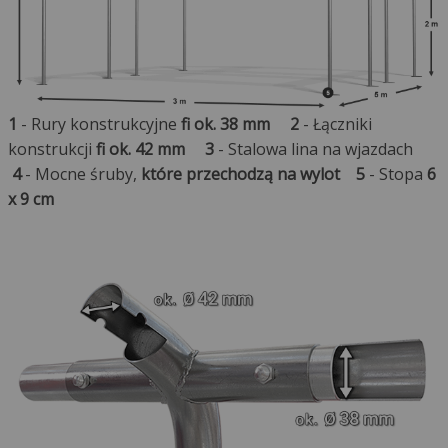
1
- Rury konstrukcyjne
fi ok. 38 mm
2
- Łączniki
konstrukcji
fi ok. 42 mm
3
- Stalowa lina na wjazdach
4
- Mocne śruby,
które przechodzą na wylot
5
- Stopa
6
x 9 cm