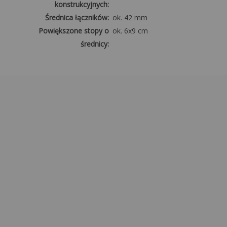
konstrukcyjnych:
Średnica łączników:
ok. 42 mm
Powiększone stopy o
ok. 6x9 cm
średnicy:
Poszycie
Materiał:
PE (polietylen)
2
Gramatura plandeki dachu:
ok. 240 g/m
2
Gramatura plandeki
ok. 240 g/m
bocznej:
o
o
Zakres temperatur:
od -5
do +40
Mocowanie:
Mocne gumki +
rzepy
Odporność na UV:
Tak
Wodoodporność:
100%
System Multi-size:
Nie