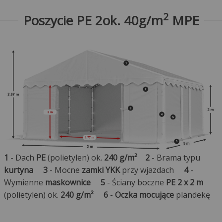
2
Poszycie PE 2ok. 40g/m
MPE
1
- Dach
PE
(polietylen) ok.
240 g/m²
2
- Brama typu
kurtyna
3
- Mocne
zamki YKK
przy wjazdach
4
-
Wymienne
maskownice
5
- Ściany boczne
PE 2 x 2 m
(polietylen) ok.
240 g/m²
6
-
Oczka mocujące
plandekę