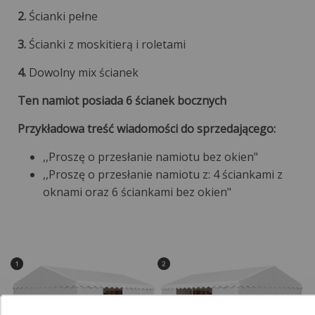
2.
Ścianki pełne
3.
Ścianki z moskitierą i roletami
4.
Dowolny mix ścianek
Ten namiot posiada 6 ścianek bocznych
Przykładowa treść wiadomości do sprzedającego:
,,Proszę o przesłanie namiotu bez okien"
,,Proszę o przesłanie namiotu z: 4 ściankami z
oknami oraz 6 ściankami bez okien"