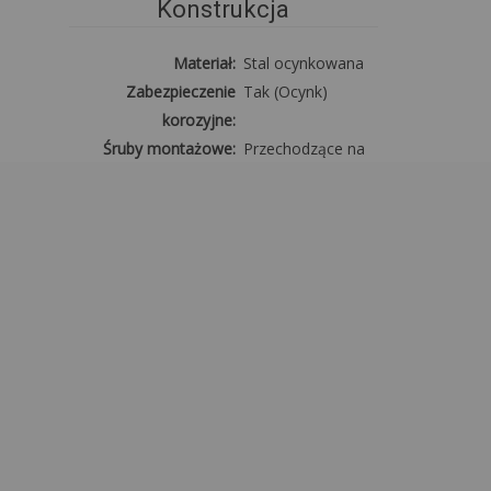
Konstrukcja
Materiał:
Stal ocynkowana
Zabezpieczenie
Tak (Ocynk)
korozyjne:
Śruby montażowe:
Przechodzące na
wylot
Średnica rur
ok. 38 mm
konstrukcyjnych:
Średnica łączników:
ok. 42 mm
Powiększone stopy o
ok. 6x9 cm
średnicy:
Poszycie
Materiał:
PE (polietylen)
2
Gramatura plandeki dachu:
ok. 240 g/m