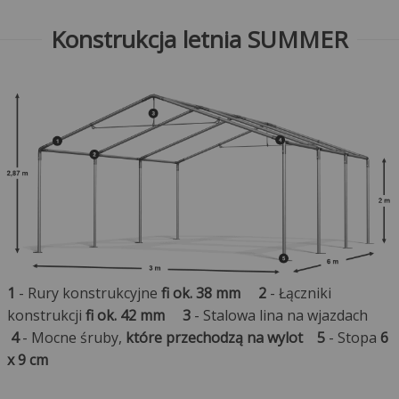
Konstrukcja letnia SUMMER
1
- Rury konstrukcyjne
fi ok. 38 mm
2
- Łączniki
konstrukcji
fi ok. 42 mm
3
- Stalowa lina na wjazdach
4
- Mocne śruby,
które przechodzą na wylot
5
- Stopa
6
x 9 cm