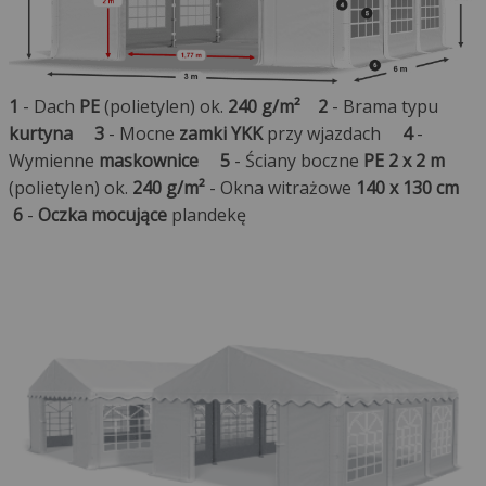
1
- Dach
PE
(polietylen) ok.
240 g/m²
2
- Brama typu
kurtyna
3
- Mocne
zamki YKK
przy wjazdach
4
-
Wymienne
maskownice
5
- Ściany boczne
PE 2 x 2 m
(polietylen) ok.
240 g/m²
- Okna witrażowe
140 x 130 cm
6
-
Oczka mocujące
plandekę