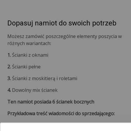
Dopasuj namiot do swoich potrzeb
Możesz zamówić poszczególne elementy poszycia w
różnych wariantach:
1.
Ścianki z oknami
2.
Ścianki pełne
3.
Ścianki z moskitierą i roletami
4.
Dowolny mix ścianek
Ten namiot posiada 6 ścianek bocznych
Przykładowa treść wiadomości do sprzedającego:
,,Proszę o przesłanie namiotu bez okien"