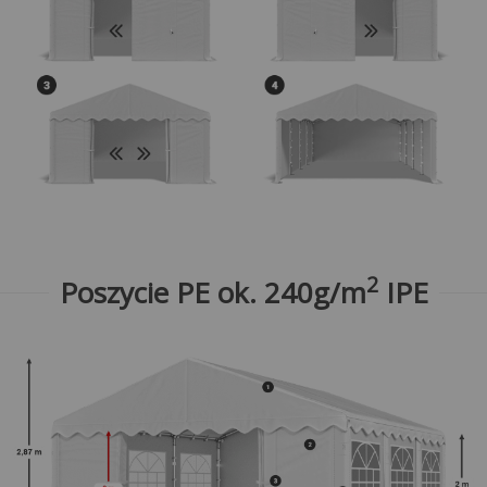
2
Poszycie PE ok. 240g/m
IPE