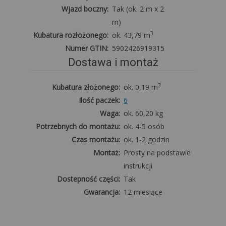
Wjazd boczny:
Tak (ok. 2 m x 2
m)
3
Kubatura rozłożonego:
ok. 43,79 m
Numer GTIN:
5902426919315
Dostawa i montaż
3
Kubatura złożonego:
ok. 0,19 m
Ilość paczek:
6
Waga:
ok. 60,20 kg
Potrzebnych do montażu:
ok. 4-5 osób
Czas montażu:
ok. 1-2 godzin
Montaż:
Prosty na podstawie
instrukcji
Dostepność części:
Tak
Gwarancja:
12 miesiące