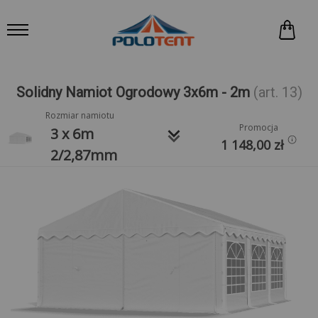
Solidny Namiot Ogrodowy 3x6m - 2m
(art. 13)
Rozmiar namiotu
Promocja
keyboard_arrow_down
3 x 6m
1 148,00
zł
2/2,87mm