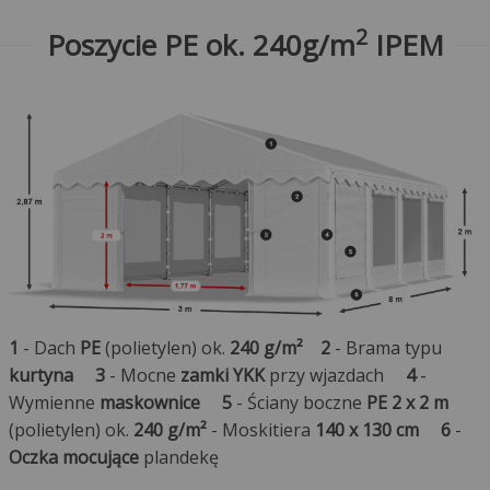
2
Poszycie PE ok. 240g/m
IPEM
1
- Dach
PE
(polietylen) ok.
240 g/m²
2
- Brama typu
kurtyna
3
- Mocne
zamki YKK
przy wjazdach
4
-
Wymienne
maskownice
5
- Ściany boczne
PE 2 x 2 m
(polietylen) ok.
240 g/m²
- Moskitiera
140 x 130 cm
6
-
Oczka mocujące
plandekę