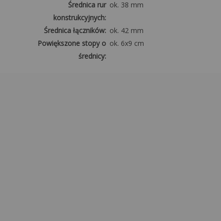
Średnica rur
ok. 38 mm
konstrukcyjnych:
Średnica łączników:
ok. 42 mm
Powiększone stopy o
ok. 6x9 cm
średnicy:
Poszycie
Materiał:
PE (polietylen)
2
Gramatura plandeki dachu:
ok. 240 g/m
2
Gramatura plandeki
ok. 240 g/m
bocznej:
o
o
Zakres temperatur:
od -5
do +40
Mocowanie:
Mocne gumki +
rzepy
Odporność na UV:
Tak
Wodoodporność:
100%