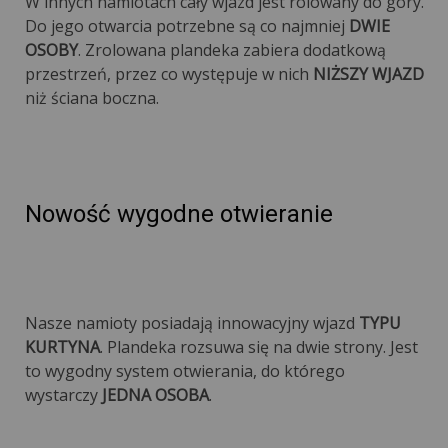
W innych namiotach cały wjazd jest rolowany do góry.
Do jego otwarcia potrzebne są co najmniej
DWIE
OSOBY
. Zrolowana plandeka zabiera dodatkową
przestrzeń, przez co występuje w nich
NIŻSZY WJAZD
niż ściana boczna.
Nowość wygodne otwieranie
Nasze namioty posiadają innowacyjny wjazd
TYPU
KURTYNA
. Plandeka rozsuwa się na dwie strony. Jest
to wygodny system otwierania, do którego
wystarczy
JEDNA OSOBA
.