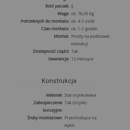
Ilość paczek:
8
Waga:
ok. 76,05 kg
Potrzebnych do montażu:
ok. 4-5 osób
Czas montażu:
ok. 1-2 godzin
Montaż:
Prosty na podstawie
instrukcji
Dostepność części:
Tak
Gwarancja:
12 miesiące
Konstrukcja
Materiał:
Stal ocynkowana
Zabezpieczenie
Tak (Ocynk)
korozyjne:
Śruby montażowe:
Przechodzące na
wylot