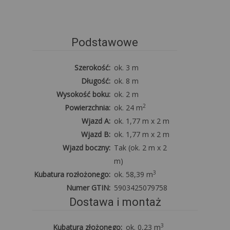
Podstawowe
Szerokość:
ok. 3 m
Długość:
ok. 8 m
Wysokość boku:
ok. 2 m
2
Powierzchnia:
ok. 24 m
Wjazd A:
ok. 1,77 m x 2 m
Wjazd B:
ok. 1,77 m x 2 m
Wjazd boczny:
Tak (ok. 2 m x 2
m)
3
Kubatura rozłożonego:
ok. 58,39 m
Numer GTIN:
5903425079758
Dostawa i montaż
3
Kubatura złożonego:
ok. 0,23 m