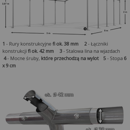
1
- Rury konstrukcyjne
fi ok. 38 mm
2
- Łączniki
konstrukcji
fi ok. 42 mm
3
- Stalowa lina na wjazdach
4
- Mocne śruby,
które przechodzą na wylot
5
- Stopa
6
x 9 cm