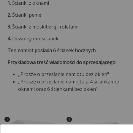
1.
Ścianki z oknami
2.
Ścianki pełne
3.
Ścianki z moskitierą i roletami
4.
Dowolny mix ścianek
Ten namiot posiada 6 ścianek bocznych
Przykładowa treść wiadomości do sprzedającego:
,,Proszę o przesłanie namiotu bez okien"
,,Proszę o przesłanie namiotu z: 4 ściankami z
oknami oraz 6 ściankami bez okien"