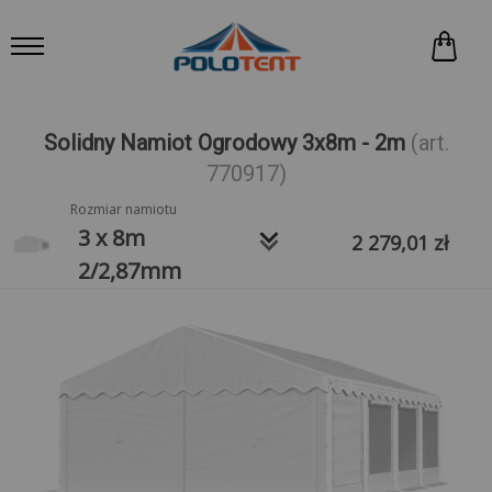
Solidny Namiot Ogrodowy 3x8m - 2m
(art.
770917)
Rozmiar namiotu
keyboard_arrow_down
3 x 8m
2 279,01
zł
2/2,87mm