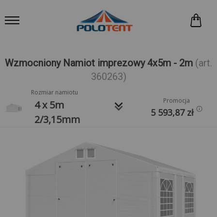
Wzmocniony Namiot imprezowy 4x5m - 2m
(art.
360263)
Rozmiar namiotu
Promocja
keyboard_arrow_down
4 x 5m
5 593,87
zł
2/3,15mm