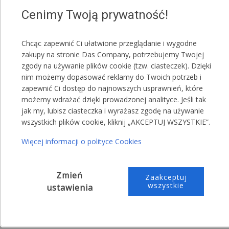
Biały
Cenimy Twoją prywatność!
Zielony
Szary
Chcąc zapewnić Ci ułatwione przeglądanie i wygodne
Niebieski
zakupy na stronie Das Company, potrzebujemy Twojej
UWAGA!
zgody na używanie plików cookie (tzw. ciasteczek). Dzięki
nim możemy dopasować reklamy do Twoich potrzeb i
Jeden namiot może posiadać różne kolory maskownic.
zapewnić Ci dostęp do najnowszych usprawnień, które
możemy wdrażać dzięki prowadzonej analityce. Jeśli tak
Przykładowa treść wiadomości do sprzedającego:
jak my, lubisz ciasteczka i wyrażasz zgodę na używanie
wszystkich plików cookie, kliknij „AKCEPTUJ WSZYSTKIE”.
,,Proszę o przesłanie maskownic koloru
zielonego"
Więcej informacji o polityce Cookies
,,Proszę o przesłanie maskownic koloru: 5
czerwonego, 4 zielonego i 1 niebieskiego"
Zmień
Zaakceptuj
wszystkie
ustawienia
Dowolna aranżacja