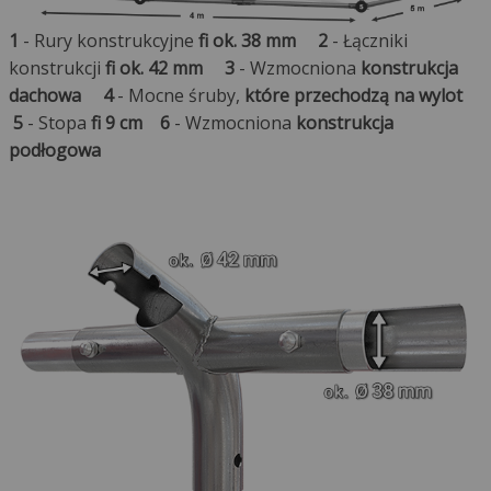
1
- Rury konstrukcyjne
fi ok. 38 mm
2
- Łączniki
konstrukcji
fi ok. 42 mm
3
- Wzmocniona
konstrukcja
dachowa
4
- Mocne śruby,
które przechodzą na wylot
5
- Stopa
fi 9 cm
6
- Wzmocniona
konstrukcja
podłogowa