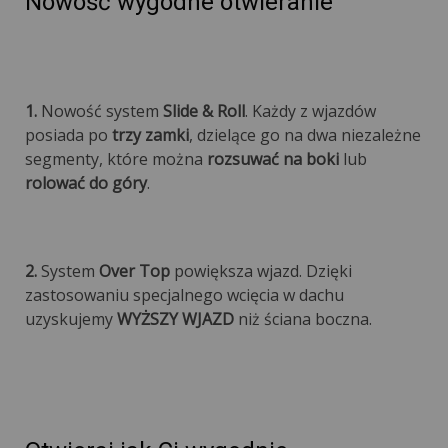
Nowość wygodne otwieranie
1.
Nowość system
Slide & Roll
. Każdy z wjazdów
posiada po
trzy zamki
, dzielące go na dwa niezależne
segmenty, które można
rozsuwać na boki
lub
rolować do góry
.
2.
System
Over Top
powiększa wjazd. Dzięki
zastosowaniu specjalnego wcięcia w dachu
uzyskujemy
WYŻSZY WJAZD
niż ściana boczna.