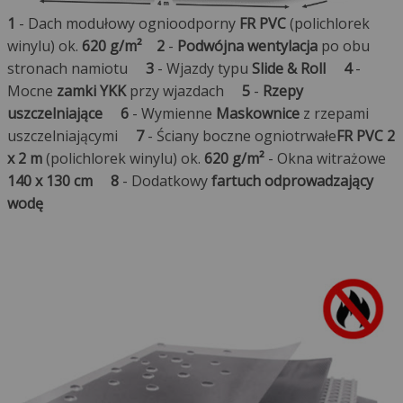
1
- Dach modułowy ognioodporny
FR PVC
(polichlorek
winylu) ok.
620 g/m²
2
-
Podwójna wentylacja
po obu
stronach namiotu
3
- Wjazdy typu
Slide & Roll
4
-
Mocne
zamki YKK
przy wjazdach
5
-
Rzepy
uszczelniające
6
- Wymienne
Maskownice
z rzepami
uszczelniającymi
7
- Ściany boczne ogniotrwałe
FR PVC 2
x 2 m
(polichlorek winylu) ok.
620 g/m²
- Okna witrażowe
140 x 130 cm
8
- Dodatkowy
fartuch odprowadzający
wodę