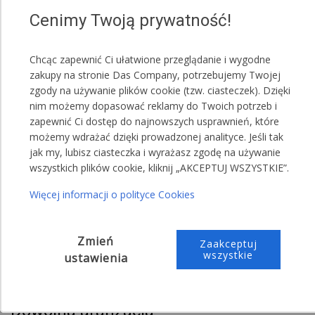
Czerwony
Cenimy Twoją prywatność!
Biały
Zielony
Chcąc zapewnić Ci ułatwione przeglądanie i wygodne
Szary
zakupy na stronie Das Company, potrzebujemy Twojej
Niebieski
zgody na używanie plików cookie (tzw. ciasteczek). Dzięki
nim możemy dopasować reklamy do Twoich potrzeb i
UWAGA!
zapewnić Ci dostęp do najnowszych usprawnień, które
Jeden namiot może posiadać różne kolory maskownic.
możemy wdrażać dzięki prowadzonej analityce. Jeśli tak
jak my, lubisz ciasteczka i wyrażasz zgodę na używanie
Przykładowa treść wiadomości do sprzedającego:
wszystkich plików cookie, kliknij „AKCEPTUJ WSZYSTKIE”.
,,Proszę o przesłanie maskownic koloru
Więcej informacji o polityce Cookies
zielonego"
,,Proszę o przesłanie maskownic koloru: 5
Zmień
Zaakceptuj
czerwonego, 4 zielonego i 1 niebieskiego"
wszystkie
ustawienia
Dowolna aranżacja