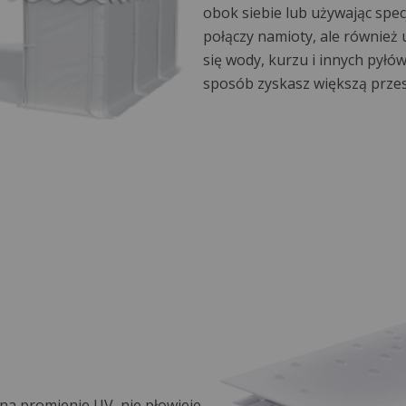
obok siebie lub używając specj
połączy namioty, ale również 
się wody, kurzu i innych pyłów
sposób zyskasz większą prze
na promienie UV, nie płowieje