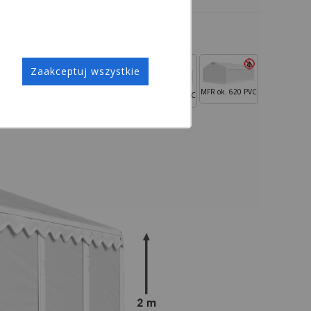
Zaakceptuj wszystkie
MFR ok. 620 PVC
MSD ok. 560 PVC
MMS ok. 580 PVC
MMST ok. 580 PVC