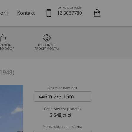
pomoc w zakupie
orii
Kontakt
12 3067780
we
Namioty cateringowe
Namioty bankietowe
Namioty wystaw
RANCJA
DZIECINNIE
TO DOOR
PROSTY MONTAŻ
 1948)
Rozmiar namiotu
4x6m 2/3,15m
Cena zawiera podatek
5 648,
zł
75
Konstrukcja całoroczna