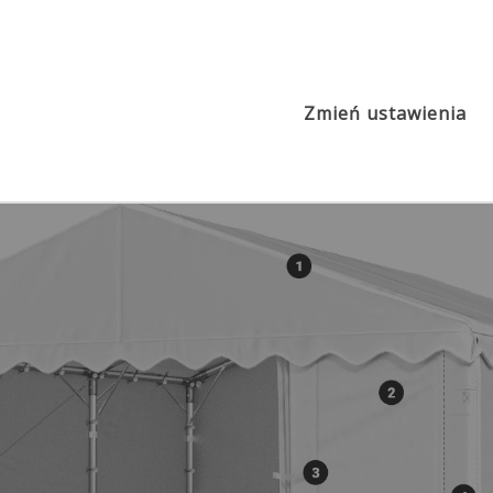
2
Poszycie PE 2ok. 40g/m
MPE
s
Zmień ustawienia
IFR ok. 620 PVC
MPE ok. 240 PE
IMS ok. 580 PVC
ISDT ok. 560 PVC
IMST ok. 580 PVC