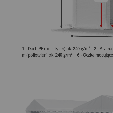
1
- Dach
PE
(polietylen) ok.
240 g/m²
2
- Brama
m
(polietylen) ok.
240 g/m²
6
-
Oczka mocujące