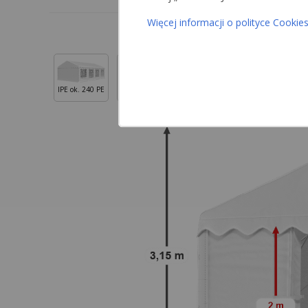
Więcej informacji o polityce Cookie
IPE ok. 240 PE
IPEM ok. 240 PE
ISD ok. 560 PVC
ISDM ok. 560 PVC