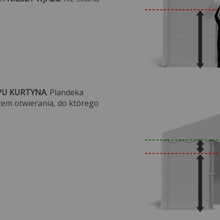
na.
PU KURTYNA
. Plandeka
stem otwierania, do którego