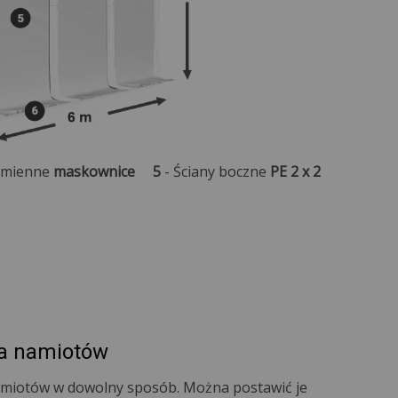
ymienne
maskownice
5
- Ściany boczne
PE 2 x 2
a namiotów
namiotów w dowolny sposób. Można postawić je