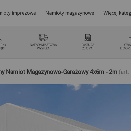
ioty imprezowe
Namioty magazynowe
Więcej kateg
Namioty ogrodo
ĘPNY
NATYCHMIASTOWA
FAKTURA
GWA
ĘKI
WYSYŁKA
23% VAT
DOOR 
dny Namiot Magazynowo-Garażowy 4x6m - 2m
(art.