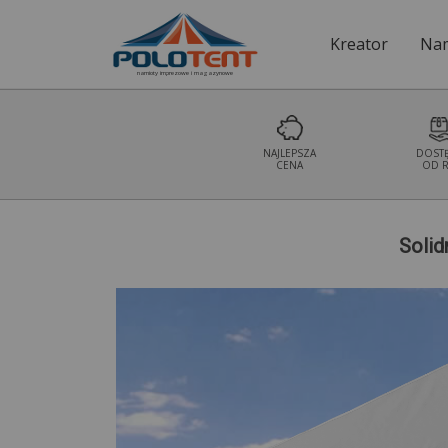
Kreator
Nam
namioty imprezowe i magazynowe
NAJLEPSZA
DOST
CENA
OD R
Soli