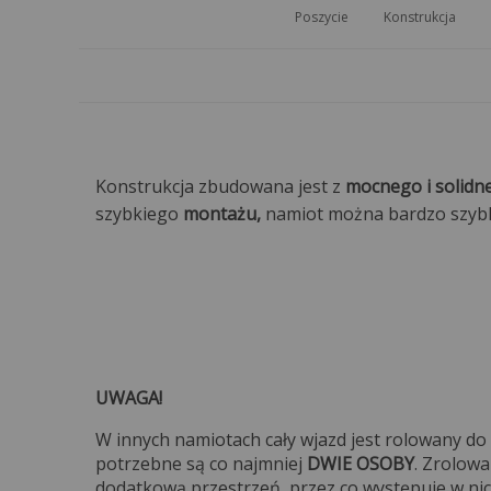
Poszycie
Konstrukcja
Konstrukcja zbudowana jest z
mocnego i solidne
szybkiego
montażu,
namiot można bardzo szybko
UWAGA!
W innych namiotach cały wjazd jest rolowany do
potrzebne są co najmniej
DWIE OSOBY
. Zrolow
dodatkową przestrzeń, przez co występuje w ni