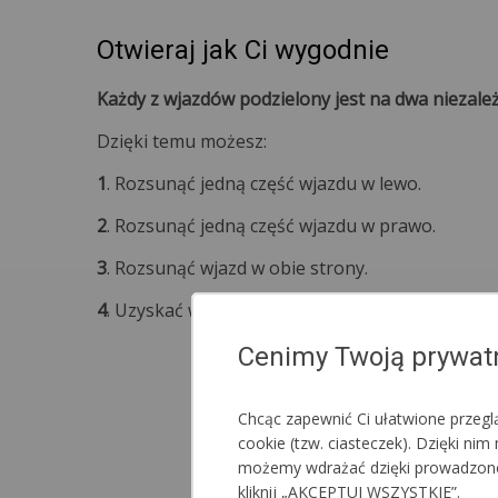
Otwieraj jak Ci wygodnie
Każdy z wjazdów podzielony jest na dwa niezal
Dzięki temu możesz:
1
. Rozsunąć jedną część wjazdu w lewo.
2
. Rozsunąć jedną część wjazdu w prawo.
3
. Rozsunąć wjazd w obie strony.
4
. Uzyskać wjazd o pełnej szerokości namiotu.
Cenimy Twoją prywat
Chcąc zapewnić Ci ułatwione przeg
cookie (tzw. ciasteczek). Dzięki n
możemy wdrażać dzięki prowadzonej a
kliknij „AKCEPTUJ WSZYSTKIE”.