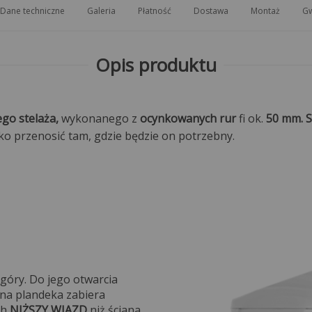
Dane techniczne
Galeria
Płatność
Dostawa
Montaż
Gw
Opis produktu
go stelaża,
wykonanego z
ocynkowanych rur
fi ok.
50 mm. S
 przenosić tam, gdzie będzie on potrzebny.
 góry. Do jego otwarcia
ana plandeka zabiera
ch
NIŻSZY WJAZD
niż ściana