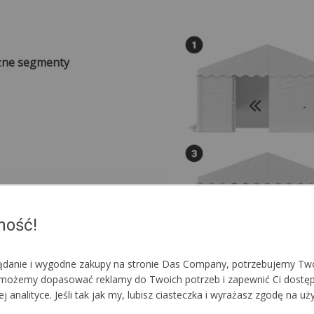
eżne segmenty
ność!
lądanie i wygodne zakupy na stronie Das Company, potrzebujemy Two
im możemy dopasować reklamy do Twoich potrzeb i zapewnić Ci dostę
nalityce. Jeśli tak jak my, lubisz ciasteczka i wyrażasz zgodę na uż