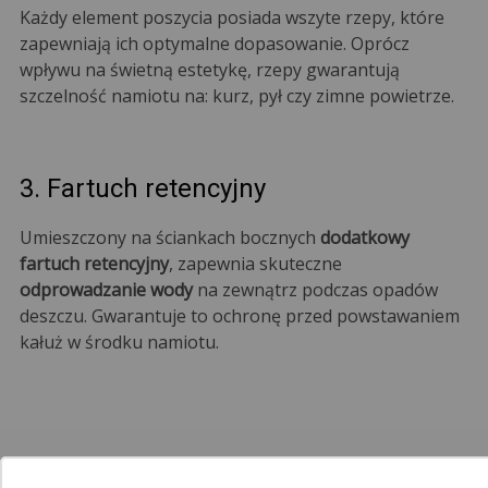
Każdy element poszycia posiada wszyte rzepy, które
zapewniają ich optymalne dopasowanie. Oprócz
wpływu na świetną estetykę, rzepy gwarantują
szczelność namiotu na: kurz, pył czy zimne powietrze.
3. Fartuch retencyjny
Umieszczony na ściankach bocznych
dodatkowy
fartuch retencyjny
, zapewnia skuteczne
odprowadzanie wody
na zewnątrz podczas opadów
deszczu. Gwarantuje to ochronę przed powstawaniem
kałuż w środku namiotu.
System Color Mix