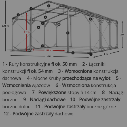
1
- Rury konstrukcyjne
fi ok. 50 mm
2
- Łączniki
konstrukcji
fi ok. 54 mm
3
-
Wzmocniona
konstrukcja
dachowa
4
- Mocne śruby
przechodzące na wylot
5
-
Wzmocnienia
wjazdów
6
-
Wzmocniona
konstrukcja
podłogowa
7
-
Powiększone
stopy fi 14 cm
8
- Naciągi
boczne
9
-
Naciągi dachowe
10
-
Podwójne zastrzały
boczne dolne
11
-
Podwójne zastrzały
boczne górne
12
-
Podwójne zastrzały
dachowe