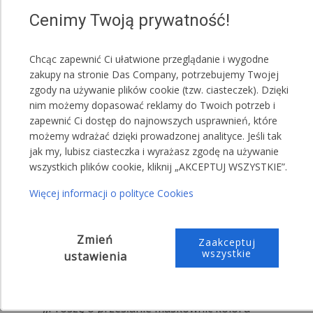
Cenimy Twoją prywatność!
Namiot posiada maskownice uszczelniające,
montowane na rzepach. Są one dostępne w różnych
Chcąc zapewnić Ci ułatwione przeglądanie i wygodne
wariantach kolorystycznych. Pozwala to na szybką i
zakupy na stronie Das Company, potrzebujemy Twojej
łatwą zmianę barwy namiotu.
zgody na używanie plików cookie (tzw. ciasteczek). Dzięki
nim możemy dopasować reklamy do Twoich potrzeb i
Czerwony
zapewnić Ci dostęp do najnowszych usprawnień, które
Biały
możemy wdrażać dzięki prowadzonej analityce. Jeśli tak
Zielony
jak my, lubisz ciasteczka i wyrażasz zgodę na używanie
Szary
wszystkich plików cookie, kliknij „AKCEPTUJ WSZYSTKIE”.
Niebieski
Więcej informacji o polityce Cookies
UWAGA!
Jeden namiot może posiadać kilka kolorów
Zmień
Zaakceptuj
maskownic.
wszystkie
ustawienia
Przykładowa treść wiadomości do sprzedającego:
,,Proszę o przesłanie maskownic koloru