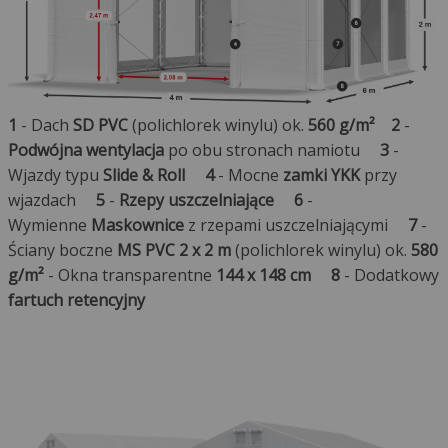
1
- Dach
SD PVC
(polichlorek winylu) ok.
560 g/m²
2
-
Podwójna wentylacja
po obu stronach namiotu
3
-
Wjazdy typu
Slide & Roll
4
- Mocne
zamki YKK
przy
wjazdach
5
-
Rzepy uszczelniające
6
-
Wymienne
Maskownice
z rzepami uszczelniającymi
7
-
Ściany boczne
MS PVC 2 x 2 m
(polichlorek winylu) ok.
580
g/m²
- Okna transparentne
144 x 148 cm
8
- Dodatkowy
fartuch retencyjny