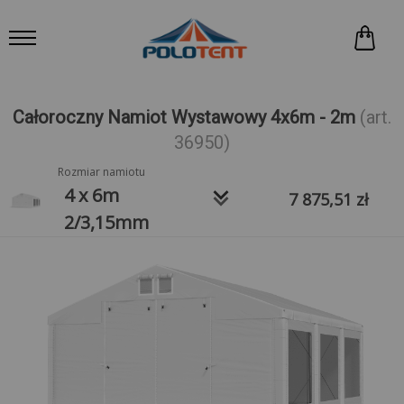
Całoroczny Namiot Wystawowy 4x6m - 2m
(art.
36950)
Rozmiar namiotu
keyboard_arrow_down
4 x 6m
7 875,51
zł
2/3,15mm