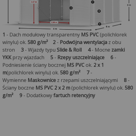
1
- Dach modułowy transparentny
MS PVC
(polichlorek
winylu) ok.
580 g/m²
2
-
Podwójna wentylacja
z obu
stron
3
- Wjazdy typu
Slide & Roll
4
- Mocne
zamki
YKK
przy wjazdach
5
-
Rzepy uszczelniające
6
-
Podniesienie ściany bocznej
MS PVC
ok.
2 x 1
m
(polichlorek winylu) ok.
580 g/m²
7
-
Wymienne
Maskownice
z rzepami uszczelniającymi
8
-
Ściany boczne
MS PVC 2 x 2 m
(polichlorek winylu) ok.
580
g/m²
9
- Dodatkowy
fartuch retencyjny