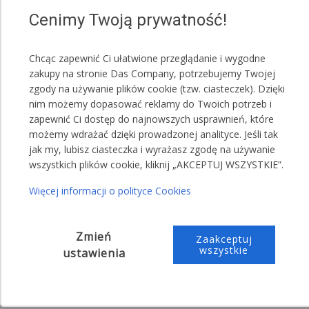
Każdy wjazd i wszystkie ściany boczne są montowane
Cenimy Twoją prywatność!
do konstrukcji namiotu oddzielnie, dlatego można w
dowolny sposób łączyć ścianki pełne ze ścianami,
Chcąc zapewnić Ci ułatwione przeglądanie i wygodne
które mają okna.
zakupy na stronie Das Company, potrzebujemy Twojej
Przykładowe konfiguracje na obrazku:
zgody na używanie plików cookie (tzw. ciasteczek). Dzięki
nim możemy dopasować reklamy do Twoich potrzeb i
1.
Zamknięte główne wejścia/wjazdy oraz odpięta
zapewnić Ci dostęp do najnowszych usprawnień, które
jedna ścianka na środku namiotu.
możemy wdrażać dzięki prowadzonej analityce. Jeśli tak
jak my, lubisz ciasteczka i wyrażasz zgodę na używanie
2.
Zamknięte główne wejścia/wjazdy oraz odpięte dwie
wszystkich plików cookie, kliknij „AKCEPTUJ WSZYSTKIE”.
ścianki na środku namiotu.
Więcej informacji o polityce Cookies
3.
Otwarte główne wejścia/wjazdy oraz odpięte
wszystkie ścianki z jednego boku namiotu.
Zmień
Zaakceptuj
4.
Zdemontowane główne wejścia/wjazdy oraz
wszystkie
ustawienia
wszystkie ścianki namiotu.
UWAGA!