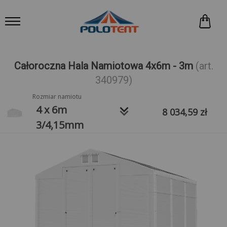
Całoroczna Hala Namiotowa 4x6m - 3m
(art.
340979)
Rozmiar namiotu
keyboard_arrow_down
4 x 6m
8 034,59
zł
3/4,15mm