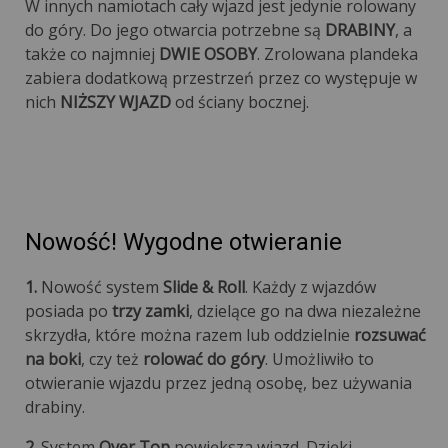
W innych namiotach cały wjazd jest jedynie rolowany
do góry. Do jego otwarcia potrzebne są
DRABINY
, a
także co najmniej
DWIE OSOBY
. Zrolowana plandeka
zabiera dodatkową przestrzeń przez co występuje w
nich
NIŻSZY WJAZD
od ściany bocznej.
Nowość! Wygodne otwieranie
1.
Nowość system
Slide & Roll
. Każdy z wjazdów
posiada po
trzy zamki
, dzielące go na dwa niezależne
skrzydła, które można razem lub oddzielnie
rozsuwać
na boki
, czy też
rolować do góry
. Umożliwiło to
otwieranie wjazdu przez jedną osobę, bez używania
drabiny.
2.
System
Over Top
powiększa wjazd. Dzięki