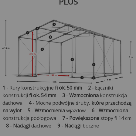
PLUS
1
- Rury konstrukcyjne
fi ok. 50 mm
2
- Łączniki
konstrukcji
fi ok. 54 mm
3
-
Wzmocniona
konstrukcja
dachowa
4
- Mocne podwójne śruby,
które przechodzą
na wylot
5
-
Wzmocnienia
wjazdów
6
-
Wzmocniona
konstrukcja podłogowa
7
-
Powiększone
stopy fi 14 cm
8
-
Naciągi
dachowe
9
-
Naciągi
boczne