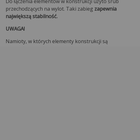
Do łączenia elementów w konstrukcji użyto śrub
przechodzących na wylot. Taki zabieg
zapewnia
największą stabilność.
UWAGA!
Namioty, w których elementy konstrukcji są
montowane na docisk lub na zatrzask nie zapewniają
odpowiedniej stabilności - takie konstrukcje stwarzają
niebezpieczeństwo dla osób/rzeczy w wewnątrz i na
zewnątrz namiotu.
Szybka i prosta zmiana wysokości
namiotu
Konstrukcja systemowa pozwala na szybką zmianę
wysokości namiotu. Używa się do tego
zestawu
podnoszącego
w postaci
mocnych, stalowych rur
o