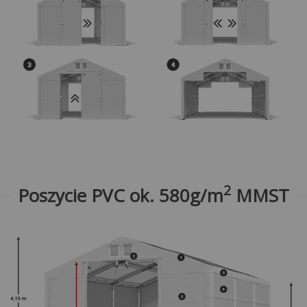
2
Poszycie PVC ok. 580g/m
MMST