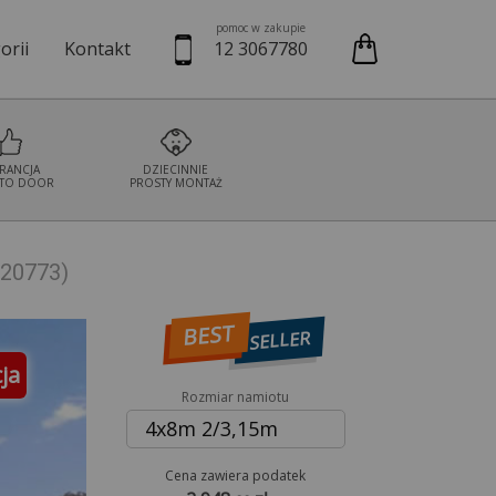
pomoc w zakupie
orii
Kontakt
12 3067780
we
Namioty cateringowe
Namioty bankietowe
Namioty wystaw
RANCJA
DZIECINNIE
TO DOOR
PROSTY MONTAŻ
 220773)
BEST
SELLER
ja
Rozmiar namiotu
4x8m 2/3,15m
Cena zawiera podatek