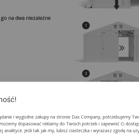
e go na dwa niezależne
ność!
lądanie i wygodne zakupy na stronie Das Company, potrzebujemy Two
im możemy dopasować reklamy do Twoich potrzeb i zapewnić Ci dostę
nalityce. Jeśli tak jak my, lubisz ciasteczka i wyrażasz zgodę na uż