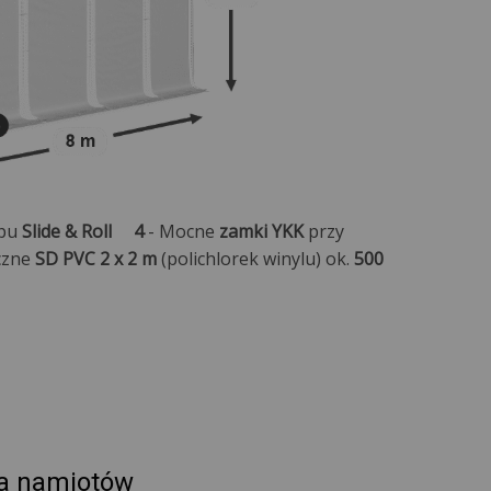
ypu
Slide & Roll
4
- Mocne
zamki YKK
przy
czne
SD PVC 2 x 2 m
(polichlorek winylu) ok.
500
a namiotów