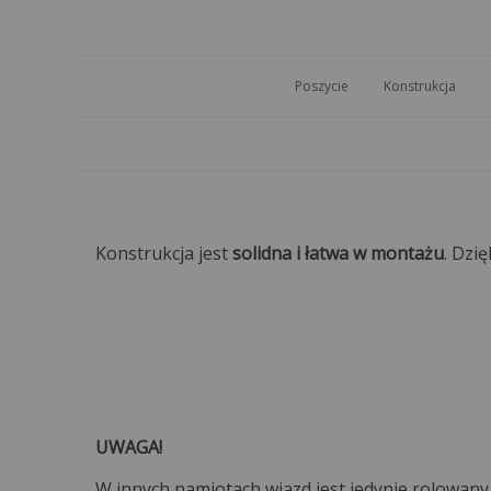
Poszycie
Konstrukcja
Konstrukcja jest
solidna i łatwa w montażu
. Dzi
UWAGA!
W innych namiotach wjazd jest jedynie rolowany