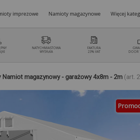
ioty imprezowe
Namioty magazynowe
Więcej kateg
Namioty ogrodo
ĘPNY
NATYCHMIASTOWA
FAKTURA
GWA
ĘKI
WYSYŁKA
23% VAT
DOOR 
y Namiot magazynowy - garażowy 4x8m - 2m
(art.
Promoc