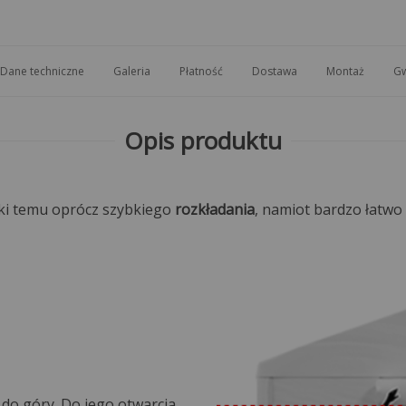
Dane techniczne
Galeria
Płatność
Dostawa
Montaż
Gw
Opis produktu
ęki temu oprócz szybkiego
rozkładania
, namiot bardzo łatw
 do góry. Do jego otwarcia