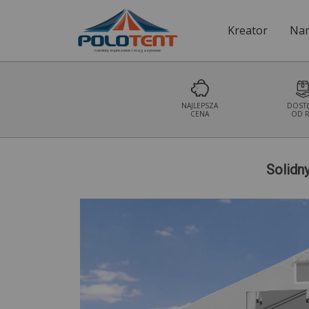
Kreator
Nam
namioty imprezowe i magazynowe
NAJLEPSZA
DOST
CENA
OD R
Solidn