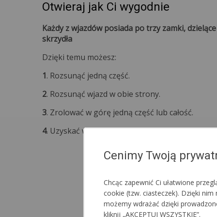
Otwieraj jak Ci wygodnie
Każdy z wjazdów posiada po trzy zamki, dzieląc
skrzydła
Dzięki temu możesz:
1
. Rozsunąć jedną część.
2
. Rozsunąć wjazd w obie strony.
3
. Zrolować w górę jedną część lub całość.
4
. Uzyskać wjazd o pełnej szerokości namiotu.
Cenimy Twoją prywat
Chcąc zapewnić Ci ułatwione przeg
cookie (tzw. ciasteczek). Dzięki n
możemy wdrażać dzięki prowadzonej a
kliknij „AKCEPTUJ WSZYSTKIE”.