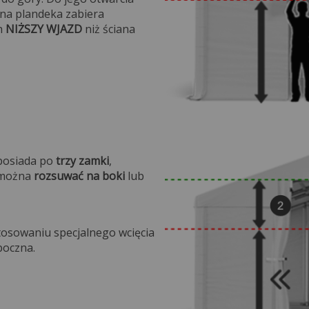
ana plandeka zabiera
h
NIŻSZY WJAZD
niż ściana
na.
 posiada po
trzy zamki
,
e można
rozsuwać na boki
lub
.
tosowaniu specjalnego wcięcia
boczna.