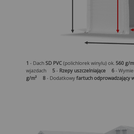
1
- Dach
SD PVC
(polichlorek winylu) ok.
560 g/m
wjazdach
5
-
Rzepy uszczelniające
6
- Wymi
g/m²
8
- Dodatkowy
fartuch odprowadzający 