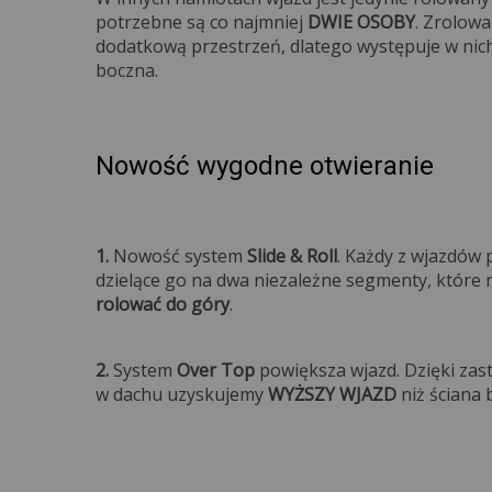
potrzebne są co najmniej
DWIE OSOBY
. Zrolow
dodatkową przestrzeń, dlatego występuje w nic
bocz
Nowość wygodne otwieranie
1.
Nowość system
Slide & Roll
. Każdy z wjazdów
dzielące go na dwa niezależne segmenty, któr
rolować do góry
2.
System
Over Top
powiększa wjazd. Dzięki zas
w dachu uzyskujemy
WYŻSZY WJAZD
niż ściana 