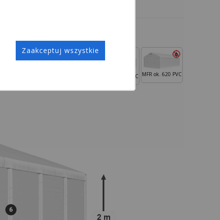
Zaakceptuj wszystkie
MFR ok. 620 PVC
MSD ok. 560 PVC
MMS ok. 580 PVC
MMST ok. 580 PVC