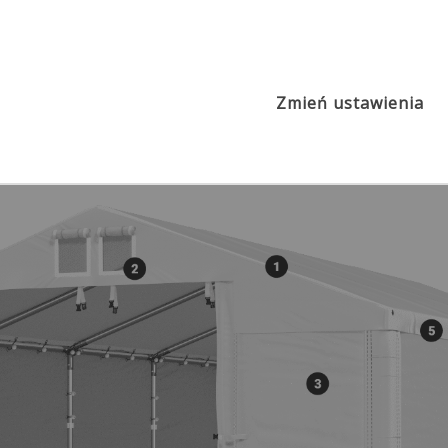
2
Poszycie PVC ok. 560g/m
MSD
s
Zmień ustawienia
IFR ok. 620 PVC
MPE ok. 240 PE
IMS ok. 580 PVC
ISDT ok. 560 PVC
IMST ok. 580 PVC