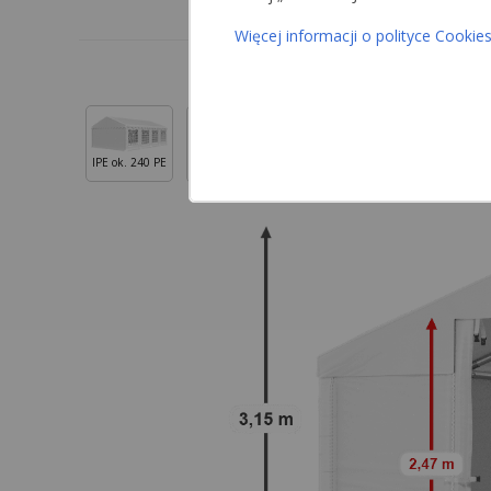
Więcej informacji o polityce Cookie
IPE ok. 240 PE
IPEM ok. 240 PE
ISD ok. 560 PVC
ISDM ok. 560 PVC