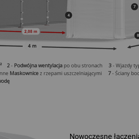
²
2
-
Podwójna wentylacja
po obu stronach
3
- Wjazdy t
enne
Maskownice
z rzepami uszczelniającymi
7
- Ściany bo
wodę
Nowoczesne łączeni