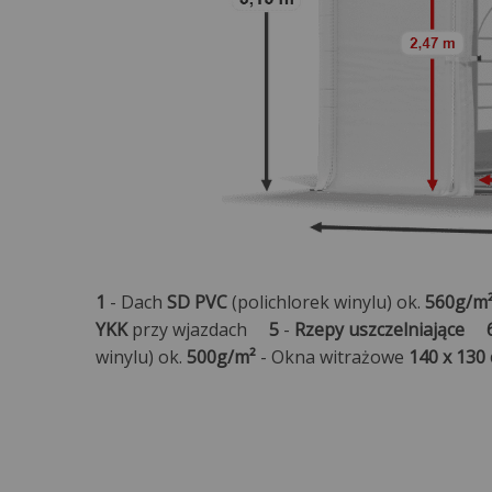
1
- Dach
SD PVC
(polichlorek winylu) ok.
560g/m
YKK
przy wjazdach
5
-
Rzepy uszczelniające
winylu) ok.
500g/m²
- Okna witrażowe
140 x 130