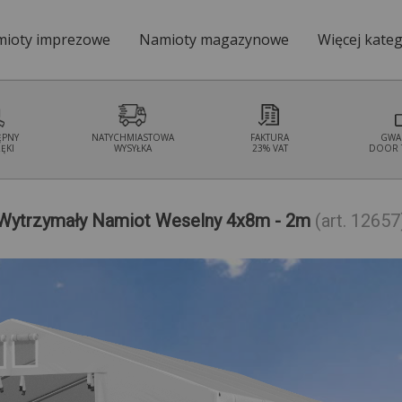
ioty imprezowe
Namioty magazynowe
Więcej kateg
Namioty ogrodo
ĘPNY
NATYCHMIASTOWA
FAKTURA
GWA
ĘKI
WYSYŁKA
23% VAT
DOOR 
Wytrzymały Namiot Weselny 4x8m - 2m
(art. 12657