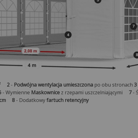
²
2
-
Podwójna wentylacja umieszczona
po obu stronach
3
6
- Wymienne
Maskownice
z rzepami uszczelniającymi
7
- 
 cm
8
- Dodatkowy
fartuch retencyjny