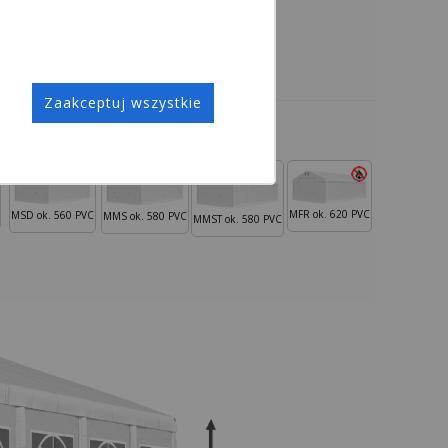
Zaakceptuj wszystkie
MFR ok. 620 PVC
MSD ok. 560 PVC
MMS ok. 580 PVC
MMST ok. 580 PVC