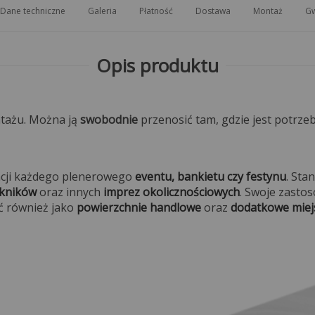
Dane techniczne
Galeria
Płatność
Dostawa
Montaż
Gw
Opis produktu
tażu. Można ją
swobodnie
przenosić tam, gdzie jest potrz
zacji każdego plenerowego
eventu, bankietu czy festynu
. Sta
ikników
oraz innych
imprez okolicznościowych
. Swoje zasto
ć również jako
powierzchnie handlowe
oraz
dodatkowe miej