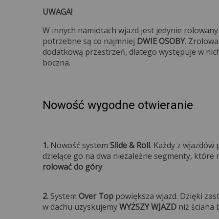
UWAGA!
W innych namiotach wjazd jest jedynie rolowany
potrzebne są co najmniej
DWIE OSOBY
. Zrolow
dodatkową przestrzeń, dlatego występuje w nic
bocz
Nowość wygodne otwieranie
1.
Nowość system
Slide & Roll
. Każdy z wjazdów
dzielące go na dwa niezależne segmenty, któr
rolować do góry
2.
System
Over Top
powiększa wjazd. Dzięki zas
w dachu uzyskujemy
WYŻSZY WJAZD
niż ściana 