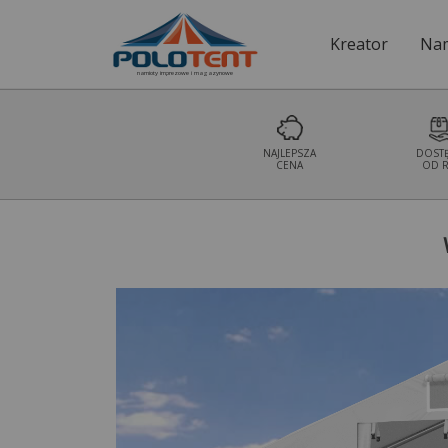
Kreator
Nam
namioty imprezowe i magazynowe
NAJLEPSZA
DOST
CENA
OD R