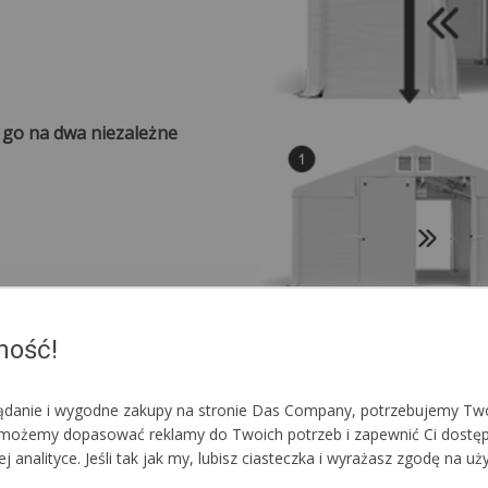
e go na dwa niezależne
ność!
lądanie i wygodne zakupy na stronie Das Company, potrzebujemy Two
im możemy dopasować reklamy do Twoich potrzeb i zapewnić Ci dostę
nalityce. Jeśli tak jak my, lubisz ciasteczka i wyrażasz zgodę na uż