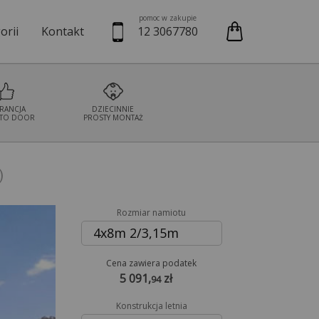
pomoc w zakupie
orii
Kontakt
12 3067780
we
Namioty cateringowe
Namioty bankietowe
Namioty wystaw
RANCJA
DZIECINNIE
TO DOOR
PROSTY MONTAŻ
)
Rozmiar namiotu
4x8m 2/3,15m
Cena zawiera podatek
5 091,
zł
94
Konstrukcja letnia