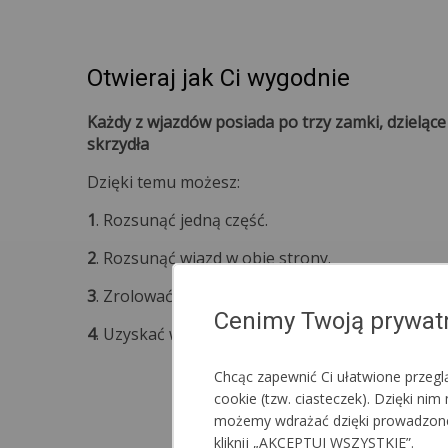
Otwieraj jak Ci wygodnie
Każdy z wjazdów posiada po trzy zamki, dzieląc
skrzydła
Dzięki temu możesz:
1
. Rozsunąć jedną część.
2
. Rozsunąć wjazd w obie strony.
3
. Zrolować w górę jedną część lub całość.
Cenimy Twoją prywat
4
. Uzyskać wjazd o pełnej szerokości namiotu.
Chcąc zapewnić Ci ułatwione przeg
cookie (tzw. ciasteczek). Dzięki n
możemy wdrażać dzięki prowadzonej a
kliknij „AKCEPTUJ WSZYSTKIE”.