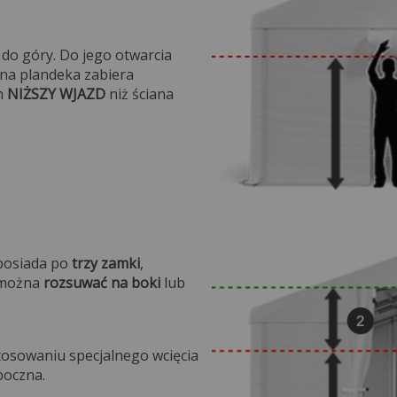
 do góry. Do jego otwarcia
ana plandeka zabiera
h
NIŻSZY WJAZD
niż ściana
na.
 posiada po
trzy zamki
,
e można
rozsuwać na boki
lub
.
tosowaniu specjalnego wcięcia
boczna.