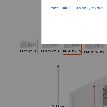
Więcej informacji o polityce Cookie
IPE ok. 240 PE
IPEM ok. 240 PE
ISD ok. 560 PVC
ISDM ok. 560 PVC