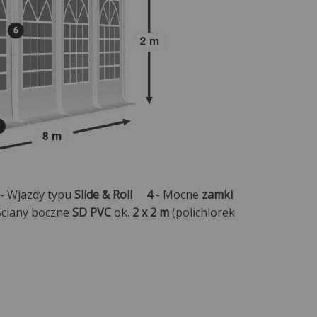
- Wjazdy typu
Slide & Roll
4
- Mocne
zamki
Ściany boczne
SD PVC
ok.
2 x 2 m
(polichlorek