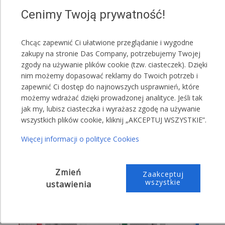
Cenimy Twoją prywatność!
UWAGA!
Jeden namiot może posiadać kilka kolorów
Chcąc zapewnić Ci ułatwione przeglądanie i wygodne
maskownic.
zakupy na stronie Das Company, potrzebujemy Twojej
zgody na używanie plików cookie (tzw. ciasteczek). Dzięki
Przykładowa treść wiadomości do sprzedającego:
nim możemy dopasować reklamy do Twoich potrzeb i
,,Proszę o przesłanie maskownic koloru
zapewnić Ci dostęp do najnowszych usprawnień, które
możemy wdrażać dzięki prowadzonej analityce. Jeśli tak
zielonego"
jak my, lubisz ciasteczka i wyrażasz zgodę na używanie
,,Proszę o przesłanie maskownic koloru: 5
wszystkich plików cookie, kliknij „AKCEPTUJ WSZYSTKIE”.
zielonego, 4 czerwonego i 1 niebieskiego"
Więcej informacji o polityce Cookies
Zmień
Zaakceptuj
wszystkie
ustawienia