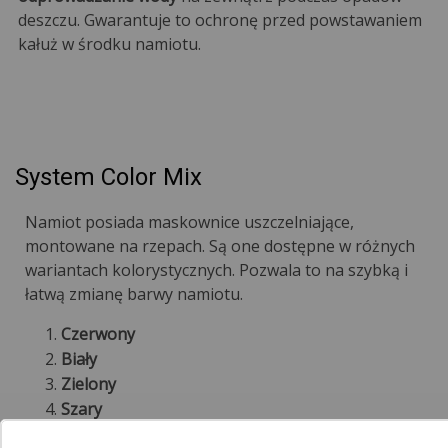
deszczu. Gwarantuje to ochronę przed powstawaniem
kałuż w środku namiotu.
System Color Mix
Namiot posiada maskownice uszczelniające,
montowane na rzepach. Są one dostępne w różnych
wariantach kolorystycznych. Pozwala to na szybką i
łatwą zmianę barwy namiotu.
Czerwony
Biały
Zielony
Szary
Niebieski