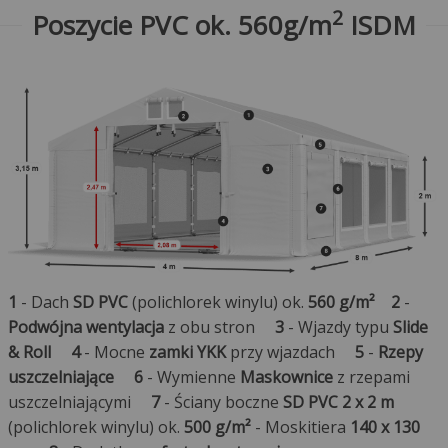
2
Poszycie PVC ok. 560g/m
ISDM
1
- Dach
SD PVC
(polichlorek winylu) ok.
560 g/m²
2
-
Podwójna wentylacja
z obu stron
3
- Wjazdy typu
Slide
& Roll
4
- Mocne
zamki YKK
przy wjazdach
5
-
Rzepy
uszczelniające
6
- Wymienne
Maskownice
z rzepami
uszczelniającymi
7
- Ściany boczne
SD PVC 2 x 2 m
(polichlorek winylu) ok.
500 g/m²
- Moskitiera
140 x 130