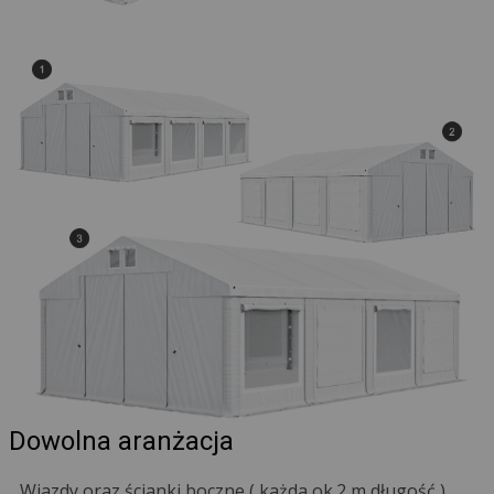
Dowolna aranżacja
Wjazdy oraz ścianki boczne ( każda ok.2 m długość )