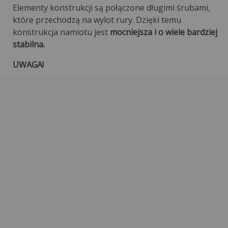
Elementy konstrukcji są połączone długimi śrubami,
które przechodzą na wylot rury. Dzięki temu
konstrukcja namiotu jest
mocniejsza i o wiele bardziej
stabilna.
UWAGA!
Namioty, w których elementy montuje się na krótkie
śruby lub na docisk są bardzo mało stabilne i mogą
stwarzać zagrożenie przebywającym w namiocie
osobom lub rzeczom.