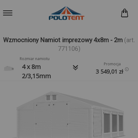
Wzmocniony Namiot imprezowy 4x8m - 2m
(art.
771106)
Rozmiar namiotu
Promocja
keyboard_arrow_down
4 x 8m
3 549,01
zł
2/3,15mm