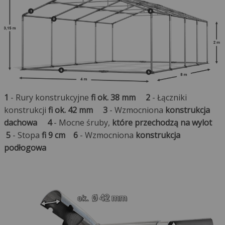
1
- Rury konstrukcyjne
fi ok. 38 mm
2
- Łączniki
konstrukcji
fi ok. 42 mm
3
- Wzmocniona
konstrukcja
dachowa
4
- Mocne śruby,
które przechodzą na wylot
5
- Stopa
fi 9 cm
6
- Wzmocniona
konstrukcja
podłogowa