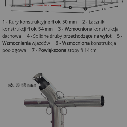
1
- Rury konstrukcyjne
fi ok. 50 mm
2
- Łączniki
konstrukcji
fi ok. 54 mm
3
-
Wzmocniona
konstrukcja
dachowa
4
- Solidne śruby
przechodzące na wylot
5
-
Wzmocnienia
wjazdów
6
-
Wzmocniona
konstrukcja
podłogowa
7
-
Powiększone
stopy fi 14 cm