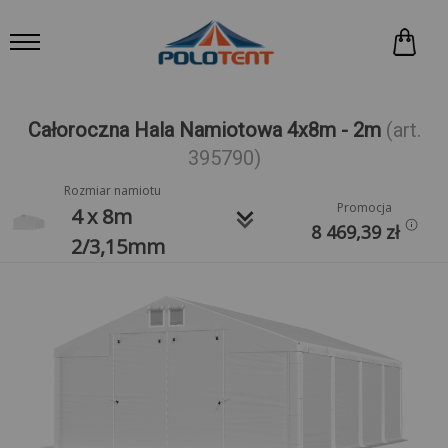
Całoroczna Hala Namiotowa 4x8m - 2m
(art.
395790)
Rozmiar namiotu
Promocja
keyboard_arrow_down
4 x 8m
8 469,39
zł
2/3,15mm