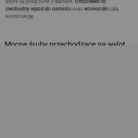
które są połączone z dachem.
Umożliwiło to
swobodny wjazd do namiotu
oraz
wzmocniło
całą
konstrukcję.
Mocne śruby przechodzące na wylot
Elementy konstrukcji są połączone długimi śrubami,
które przechodzą na wylot rury. Dzięki temu
konstrukcja namiotu jest
mocniejsza i o wiele bardziej
stabilna.
UWAGA!
Namioty, w których elementy montuje się na krótkie
śruby lub na docisk są bardzo mało stabilne i mogą
stwarzać zagrożenie przebywającym w namiocie
osobom lub rzeczom.