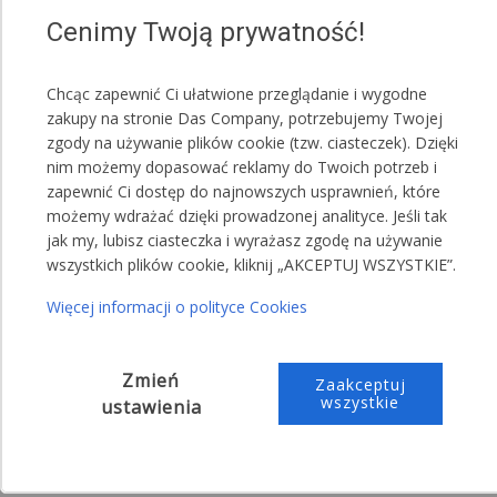
maskownic.
Cenimy Twoją prywatność!
Przykładowa treść wiadomości do sprzedającego:
Chcąc zapewnić Ci ułatwione przeglądanie i wygodne
,,Proszę o przesłanie 10 maskownic koloru
zakupy na stronie Das Company, potrzebujemy Twojej
zielonego"
zgody na używanie plików cookie (tzw. ciasteczek). Dzięki
,,Proszę o przesłanie 6 maskownic koloru
nim możemy dopasować reklamy do Twoich potrzeb i
zielonego, 4 maskownice koloru czerwonego
zapewnić Ci dostęp do najnowszych usprawnień, które
(narożne maskownice będą czerwone)"
możemy wdrażać dzięki prowadzonej analityce. Jeśli tak
jak my, lubisz ciasteczka i wyrażasz zgodę na używanie
wszystkich plików cookie, kliknij „AKCEPTUJ WSZYSTKIE”.
Więcej informacji o polityce Cookies
Zmień
Zaakceptuj
wszystkie
ustawienia
Dowolna aranżacja