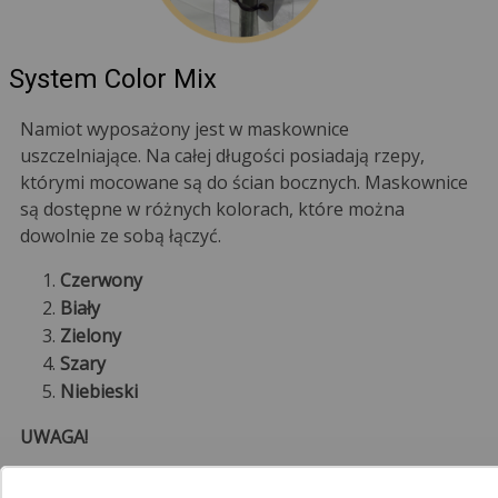
System Color Mix
Namiot wyposażony jest w maskownice
uszczelniające. Na całej długości posiadają rzepy,
którymi mocowane są do ścian bocznych. Maskownice
są dostępne w różnych kolorach, które można
dowolnie ze sobą łączyć.
Czerwony
Biały
Zielony
Szary
Niebieski
UWAGA!
Jeden namiot może posiadać kilka kolorów