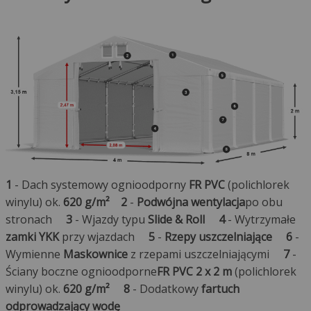
1
- Dach systemowy ognioodporny
FR PVC
(polichlorek
winylu) ok.
620 g/m²
2
-
Podwójna wentylacja
po obu
stronach
3
- Wjazdy typu
Slide & Roll
4
- Wytrzymałe
zamki YKK
przy wjazdach
5
-
Rzepy uszczelniające
6
-
Wymienne
Maskownice
z rzepami uszczelniającymi
7
-
Ściany boczne ognioodporne
FR PVC 2 x 2 m
(polichlorek
winylu) ok.
620 g/m²
8
- Dodatkowy
fartuch
odprowadzający wodę