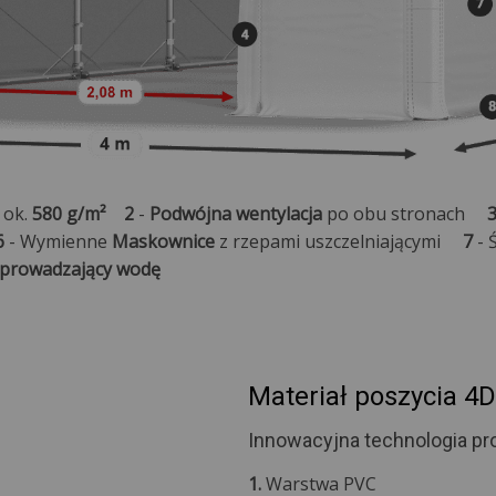
 ok.
580 g/m²
2
-
Podwójna wentylacja
po obu stronach
6
- Wymienne
Maskownice
z rzepami uszczelniającymi
7
- 
dprowadzający wodę
Materiał poszycia 4D
Innowacyjna technologia pro
1.
Warstwa PVC