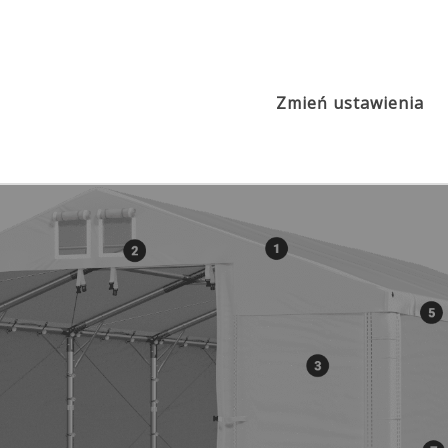
2
Poszycie PVC ok. 580g/m
MMS
s
Zmień ustawienia
MPE ok. 240 PE
IFR ok. 620 PVC
IMS ok. 580 PVC
 560 PVC
IMST ok. 580 PVC
MSD ok.