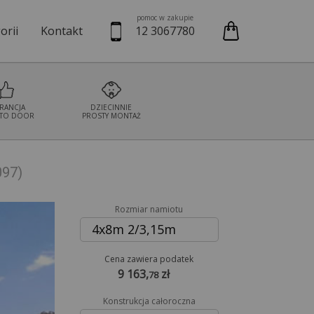
pomoc w zakupie
orii
Kontakt
12 3067780
we
Namioty cateringowe
Namioty bankietowe
Namioty wystaw
RANCJA
DZIECINNIE
TO DOOR
PROSTY MONTAŻ
097)
Rozmiar namiotu
4x8m 2/3,15m
Cena zawiera podatek
9 163,
zł
78
Konstrukcja całoroczna