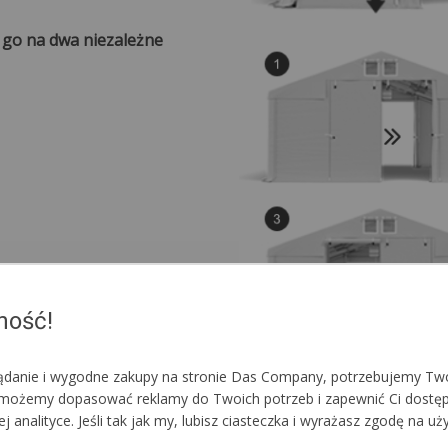
e go na dwa niezależne
ność!
lądanie i wygodne zakupy na stronie Das Company, potrzebujemy Two
im możemy dopasować reklamy do Twoich potrzeb i zapewnić Ci dostę
nalityce. Jeśli tak jak my, lubisz ciasteczka i wyrażasz zgodę na uż