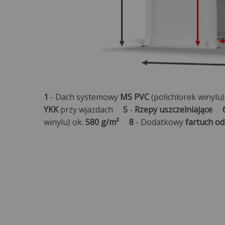
1
- Dach systemowy
MS PVC
(polichlorek winylu)
YKK
przy wjazdach
5
-
Rzepy uszczelniające
winylu) ok.
580 g/m²
8
- Dodatkowy
fartuch o