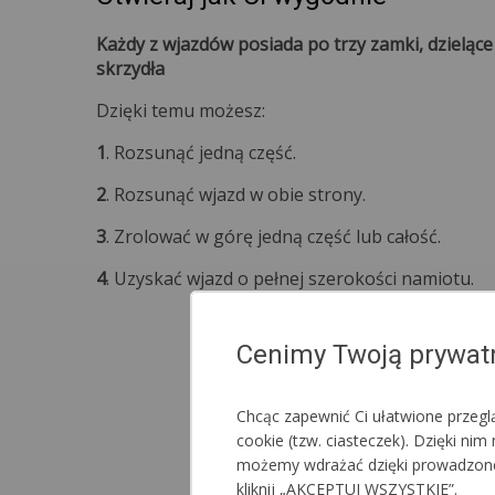
Każdy z wjazdów posiada po trzy zamki, dzieląc
skrzydła
Dzięki temu możesz:
1
. Rozsunąć jedną część.
2
. Rozsunąć wjazd w obie strony.
3
. Zrolować w górę jedną część lub całość.
4
. Uzyskać wjazd o pełnej szerokości namiotu.
Cenimy Twoją prywat
Chcąc zapewnić Ci ułatwione przeg
cookie (tzw. ciasteczek). Dzięki n
możemy wdrażać dzięki prowadzonej a
kliknij „AKCEPTUJ WSZYSTKIE”.