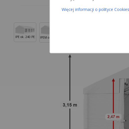
Więcej informacji o polityce Cookie
IPE ok. 240 PE
IPEM ok. 240 PE
ISD ok. 560 PVC
ISDT ok.
ISDM ok. 560 PVC