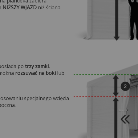
ana plandeka zabiera
h
NIŻSZY WJAZD
niż ściana
na.
 posiada po
trzy zamki
,
e można
rozsuwać na boki
lub
.
tosowaniu specjalnego wcięcia
boczna.