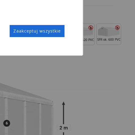
Zaakceptuj wszystkie
SFR ok. 600 PVC
MFR ok. 620 PVC
 560 PVC
MMS ok. 580 PVC
MMST ok. 580 PVC