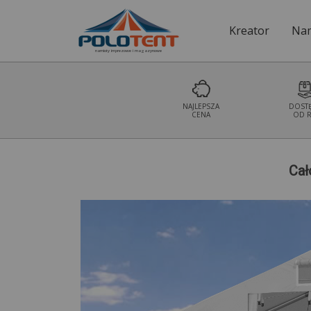
Kreator
Nam
namioty imprezowe i magazynowe
NAJLEPSZA
DOST
CENA
OD R
Cał