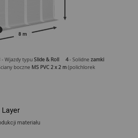
3
- Wjazdy typu
Slide & Roll
4
- Solidne
zamki
Ściany boczne
MS PVC 2 x 2 m
(polichlorek
 Layer
dukcji materiału