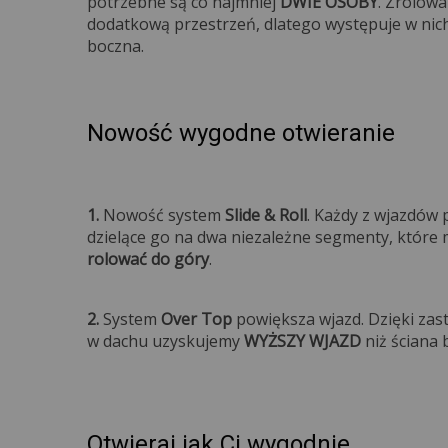
potrzebne są co najmniej
DWIE OSOBY
. Zrolow
dodatkową przestrzeń, dlatego występuje w nic
bocz
Nowość wygodne otwieranie
1.
Nowość system
Slide & Roll
. Każdy z wjazdów
dzielące go na dwa niezależne segmenty, któr
rolować do góry
2.
System
Over Top
powiększa wjazd. Dzięki zas
w dachu uzyskujemy
WYŻSZY WJAZD
niż ściana 
Otwieraj jak Ci wygodnie