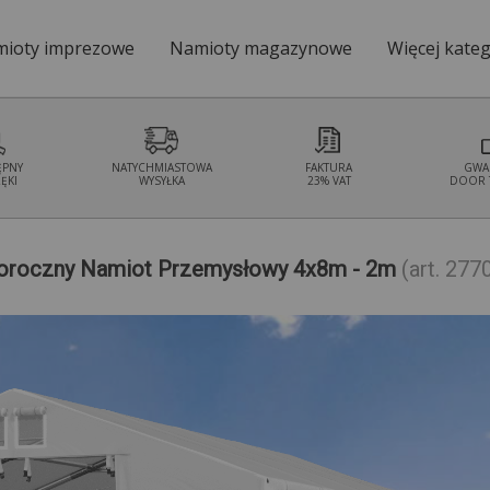
ioty imprezowe
Namioty magazynowe
Więcej kateg
Namioty ogrodo
ĘPNY
NATYCHMIASTOWA
FAKTURA
GWA
ĘKI
WYSYŁKA
23% VAT
DOOR 
oroczny Namiot Przemysłowy 4x8m - 2m
(art. 277