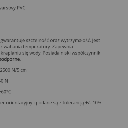
warstwy PVC
gwarantuje szczelność oraz wytrzymałość. Jest
z wahania temperatury. Zapewnia
raplaniu się wody. Posiada niski współczynnik
oodporne.
2500 N/5 cm
50 N
+60°C
r orientacyjny i podane są z tolerancją +/- 10%