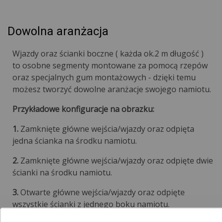
Dowolna aranżacja
Wjazdy oraz ścianki boczne ( każda ok.2 m długość )
to osobne segmenty montowane za pomocą rzepów
oraz specjalnych gum montażowych - dzięki temu
możesz tworzyć dowolne aranżacje swojego namiotu.
Przykładowe konfiguracje na obrazku:
1.
Zamknięte główne wejścia/wjazdy oraz odpięta
jedna ścianka na środku namiotu.
2.
Zamknięte główne wejścia/wjazdy oraz odpięte dwie
ścianki na środku namiotu.
3.
Otwarte główne wejścia/wjazdy oraz odpięte
wszystkie ścianki z jednego boku namiotu.