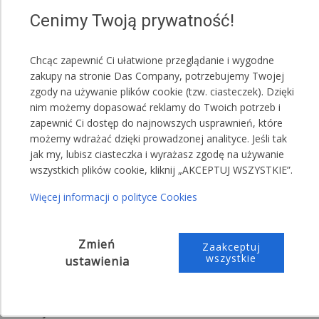
4.
Zdemontowane główne wejścia/wjazdy oraz
Cenimy Twoją prywatność!
wszystkie ścianki namiotu.
UWAGA!
Chcąc zapewnić Ci ułatwione przeglądanie i wygodne
zakupy na stronie Das Company, potrzebujemy Twojej
Możliwość dokupienia zestawu podnoszącego ścianki
zgody na używanie plików cookie (tzw. ciasteczek). Dzięki
boczne
nim możemy dopasować reklamy do Twoich potrzeb i
5.
Zamknięte główne wejścia/wjazdy oraz podniesiona
zapewnić Ci dostęp do najnowszych usprawnień, które
możemy wdrażać dzięki prowadzonej analityce. Jeśli tak
jedna ścianka na środku namiotu.
jak my, lubisz ciasteczka i wyrażasz zgodę na używanie
6.
Otwarte główne wejścia/wjazdy oraz podniesione
wszystkich plików cookie, kliknij „AKCEPTUJ WSZYSTKIE”.
dwie ścianki na środku i końcu namiotu.
Więcej informacji o polityce Cookies
Zmień
Zaakceptuj
wszystkie
Dopasuj namiot do swoich potrzeb
ustawienia
Możesz zamówić poszczególne elementy poszycia w
różnych wariantach: