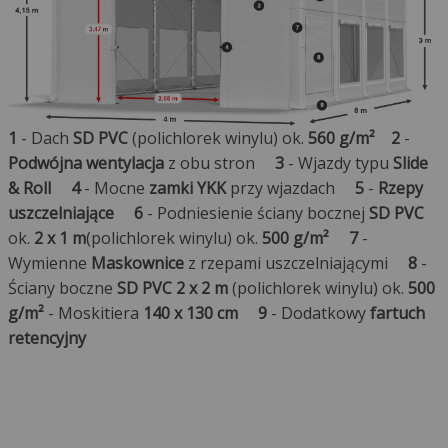
1
- Dach
SD PVC
(polichlorek winylu) ok.
560 g/m²
2
-
Podwójna wentylacja
z obu stron
3
- Wjazdy typu
Slide
& Roll
4
- Mocne
zamki YKK
przy wjazdach
5
-
Rzepy
uszczelniające
6
- Podniesienie ściany bocznej
SD PVC
ok.
2 x 1 m
(polichlorek winylu) ok.
500 g/m²
7
-
Wymienne
Maskownice
z rzepami uszczelniającymi
8
-
Ściany boczne
SD PVC 2 x 2 m
(polichlorek winylu) ok.
500
g/m²
- Moskitiera
140 x 130 cm
9
- Dodatkowy
fartuch
retencyjny