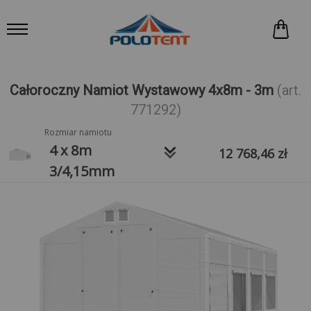
Całoroczny Namiot Wystawowy 4x8m - 3m
(art.
771292)
Rozmiar namiotu
keyboard_arrow_down
4 x 8m
12 768,46
zł
3/4,15mm