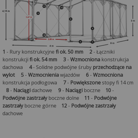
1
- Rury konstrukcyjne
fi ok. 50 mm
2
- Łączniki
konstrukcji
fi ok. 54 mm
3
-
Wzmocniona
konstrukcja
dachowa
4
- Solidne podwójne śruby
przechodzące na
wylot
5
-
Wzmocnienia
wjazdów
6
-
Wzmocniona
konstrukcja podłogowa
7
-
Powiększone
stopy fi 14 cm
8
-
Naciągi
dachowe
9
-
Naciągi
boczne
10
-
Podwójne zastrzały
boczne dolne
11
-
Podwójne
zastrzały
boczne górne
12
-
Podwójne zastrzały
dachowe