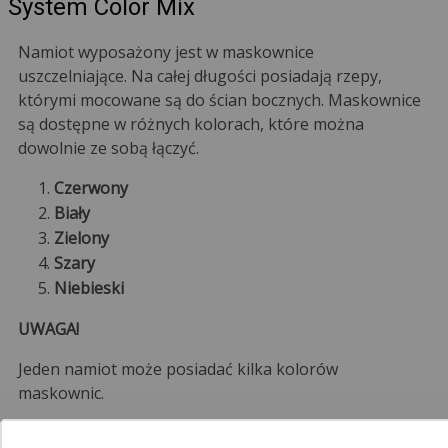
System Color Mix
Namiot wyposażony jest w maskownice
uszczelniające. Na całej długości posiadają rzepy,
którymi mocowane są do ścian bocznych. Maskownice
są dostępne w różnych kolorach, które można
dowolnie ze sobą łączyć.
Czerwony
Biały
Zielony
Szary
Niebieski
UWAGA!
Jeden namiot może posiadać kilka kolorów
maskownic.
Przykładowa treść wiadomości do sprzedającego: