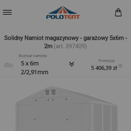
Solidny Namiot magazynowy - garażowy 5x6m -
2m
(art. 397409)
Rozmiar namiotu
Promocja
keyboard_arrow_down
5 x 6m
5 406,39
zł
2/2,91mm