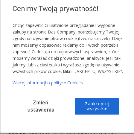
,,Proszę o przesłanie 10 maskownic koloru
Cenimy Twoją prywatność!
zielonego"
,,Proszę o przesłanie 6 maskownic koloru
Chcąc zapewnić Ci ułatwione przeglądanie i wygodne
zielonego, 4 maskownice koloru czerwonego
zakupy na stronie Das Company, potrzebujemy Twojej
(narożne maskownice będą czerwone)"
zgody na używanie plików cookie (tzw. ciasteczek). Dzięki
nim możemy dopasować reklamy do Twoich potrzeb i
zapewnić Ci dostęp do najnowszych usprawnień, które
możemy wdrażać dzięki prowadzonej analityce. Jeśli tak
jak my, lubisz ciasteczka i wyrażasz zgodę na używanie
wszystkich plików cookie, kliknij „AKCEPTUJ WSZYSTKIE”.
Więcej informacji o polityce Cookies
Zmień
Zaakceptuj
Dowolna aranżacja
wszystkie
ustawienia
Każdy wjazd i wszystkie ściany boczne są montowane
do konstrukcji namiotu oddzielnie, dlatego można w
dowolny sposób łączyć ścianki pełne ze ścianami,