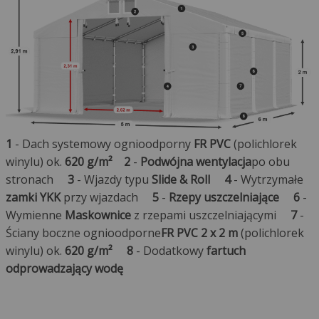
1
- Dach systemowy ognioodporny
FR PVC
(polichlorek
winylu) ok.
620 g/m²
2
-
Podwójna wentylacja
po obu
stronach
3
- Wjazdy typu
Slide & Roll
4
- Wytrzymałe
zamki YKK
przy wjazdach
5
-
Rzepy uszczelniające
6
-
Wymienne
Maskownice
z rzepami uszczelniającymi
7
-
Ściany boczne ognioodporne
FR PVC 2 x 2 m
(polichlorek
winylu) ok.
620 g/m²
8
- Dodatkowy
fartuch
odprowadzający wodę