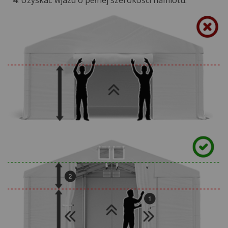
4
. Uzyskać wjazd o pełnej szerokości namiotu.