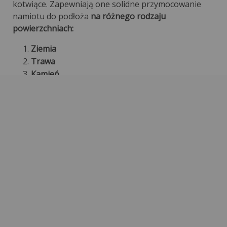
kotwiące. Zapewniają one solidne przymocowanie
namiotu do podłoża
na różnego rodzaju
powierzchniach:
Ziemia
Trawa
Kamień
Beton
Płytki tarasowe
Kostka
Płyty ażurowe