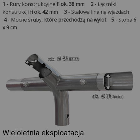
1
- Rury konstrukcyjne
fi ok. 38 mm
2
- Łączniki
konstrukcji
fi ok. 42 mm
3
- Stalowa lina na wjazdach
4
- Mocne śruby,
które przechodzą na wylot
5
- Stopa
6
x 9 cm
Wieloletnia eksploatacja