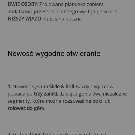
DWIE OSOBY
. Zrolowana plandeka zabiera
dodatkową przestrzeń, dlatego występuje w nich
NIŻSZY WJAZD
niż ściana boczna.
Nowość wygodne otwieranie
1.
Nowość system
Slide & Roll
. Każdy z wjazdów
posiada po
trzy zamki
, dzielące go na dwa niezależne
segmenty, które można
rozsuwać na boki
lub
rolować do góry
.
2.
System
Over Top
powiększa wjazd. Dzięki