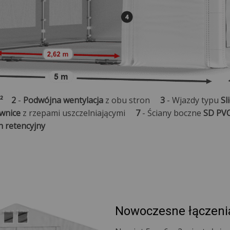
²
2
-
Podwójna wentylacja
z obu stron
3
- Wjazdy typu
Sl
wnice
z rzepami uszczelniającymi
7
- Ściany boczne
SD PVC
h retencyjny
Nowoczesne łączeni