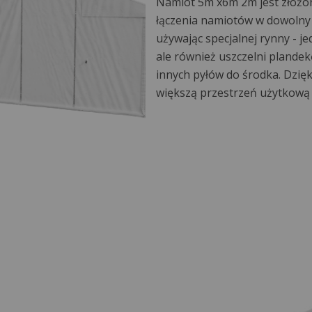
Namiot 5m x6m 2m jest złożon
łączenia namiotów w dowolny 
używając specjalnej rynny - j
ale również uszczelni plandek
innych pyłów do środka. Dzięk
większą przestrzeń użytkową