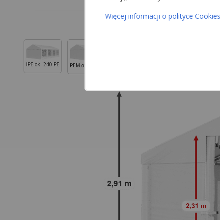
Więcej informacji o polityce Cookie
IPE ok. 240 PE
IPEM ok. 240 PE
ISD ok. 560 PVC
ISDT ok.
ISDM ok. 560 PVC