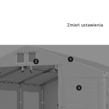
2
Poszycie PVC ok. 560g/m
ISDM
s
Zmień ustawienia
MPE ok. 240 PE
IFR ok. 620 PVC
IMS ok. 580 PVC
 560 PVC
IMST ok. 580 PVC
MSD ok.