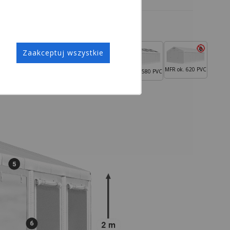
Zaakceptuj wszystkie
MHFR ok. 750
MFR ok. 620 PVC
 560 PVC
MMS ok. 580 PVC
MMST ok. 580 PVC