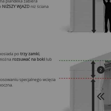
ana plandeka zabiera
h
NIŻSZY WJAZD
niż ściana
na.
 posiada po
trzy zamki
,
e można
rozsuwać na boki
lub
.
tosowaniu specjalnego wcięcia
boczna.