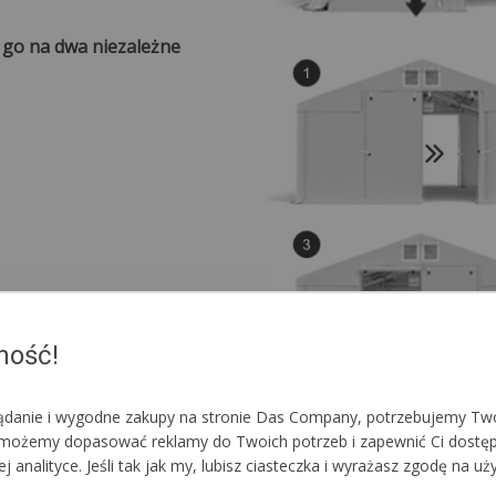
e go na dwa niezależne
ność!
lądanie i wygodne zakupy na stronie Das Company, potrzebujemy Two
im możemy dopasować reklamy do Twoich potrzeb i zapewnić Ci dostę
nalityce. Jeśli tak jak my, lubisz ciasteczka i wyrażasz zgodę na uż