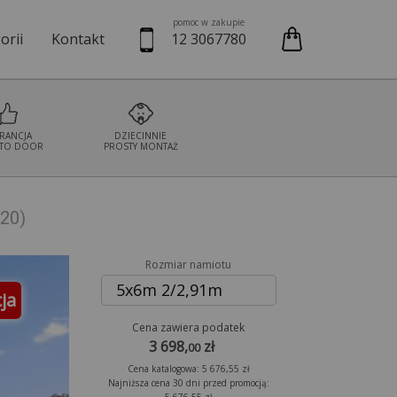
pomoc w zakupie
orii
Kontakt
12 3067780
we
Namioty cateringowe
Namioty bankietowe
Namioty wystaw
RANCJA
DZIECINNIE
TO DOOR
PROSTY MONTAŻ
120)
Rozmiar namiotu
5x6m 2/2,91m
ja
Cena zawiera podatek
3 698,
zł
00
Cena katalogowa: 5 676,55 zł
Najniższa cena 30 dni przed promocją: