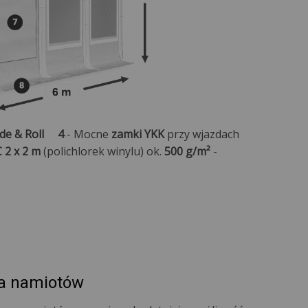
ide & Roll
4
- Mocne
zamki YKK
przy wjazdach
 2 x 2 m
(polichlorek winylu) ok.
500 g/m²
-
a namiotów