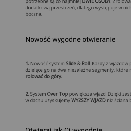
potrzebne są co najmniej
DWIE OSOBY
. Zrolow
dodatkową przestrzeń, dlatego występuje w nic
bocz
Nowość wygodne otwieranie
1.
Nowość system
Slide & Roll
. Każdy z wjazdów
dzielące go na dwa niezależne segmenty, któr
rolować do góry
2.
System
Over Top
powiększa wjazd. Dzięki zas
w dachu uzyskujemy
WYŻSZY WJAZD
niż ściana 
Otwieraj jak Ci wygodnie