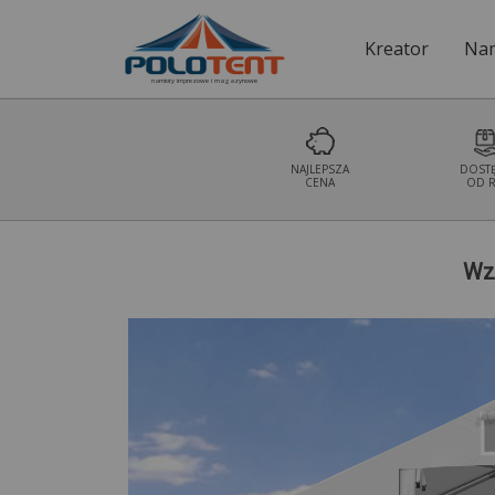
Kreator
Nam
namioty imprezowe i magazynowe
NAJLEPSZA
DOST
CENA
OD R
Wz