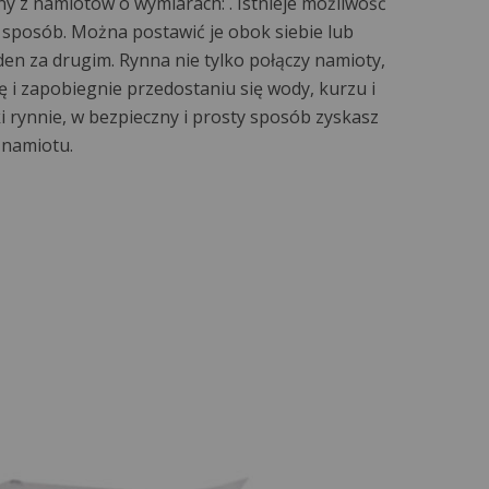
y z namiotów o wymiarach: . Istnieje możliwość
sposób. Można postawić je obok siebie lub
eden za drugim. Rynna nie tylko połączy namioty,
ę i zapobiegnie przedostaniu się wody, kurzu i
i rynnie, w bezpieczny i prosty sposób zyskasz
 namiotu.