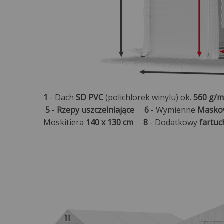
1
- Dach
SD PVC
(polichlorek winylu) ok.
560 g/m
5
-
Rzepy uszczelniające
6
- Wymienne
Masko
Moskitiera
140 x 130 cm
8
- Dodatkowy
fartuc