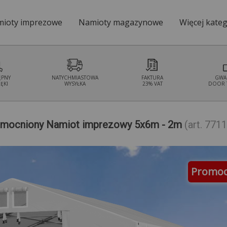
ioty imprezowe
Namioty magazynowe
Więcej kateg
Namioty ogrodo
ĘPNY
NATYCHMIASTOWA
FAKTURA
GWA
ĘKI
WYSYŁKA
23% VAT
DOOR 
mocniony Namiot imprezowy 5x6m - 2m
(art. 771
Promoc