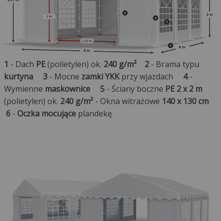
1
- Dach
PE
(polietylen) ok.
240 g/m²
2
- Brama typu
kurtyna
3
- Mocne
zamki YKK
przy wjazdach
4
-
Wymienne
maskownice
5
- Ściany boczne
PE 2 x 2 m
(polietylen) ok.
240 g/m²
- Okna witrażowe
140 x 130 cm
6
-
Oczka mocujące
plandekę