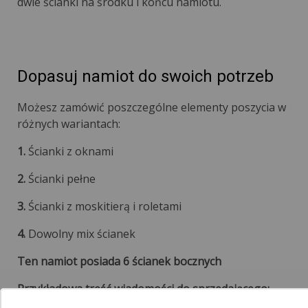
dwie ścianki na środku i końcu namiotu.
Dopasuj namiot do swoich potrzeb
Możesz zamówić poszczególne elementy poszycia w
różnych wariantach:
1.
Ścianki z oknami
2.
Ścianki pełne
3.
Ścianki z moskitierą i roletami
4.
Dowolny mix ścianek
Ten namiot posiada 6 ścianek bocznych
Przykładowa treść wiadomości do sprzedającego: