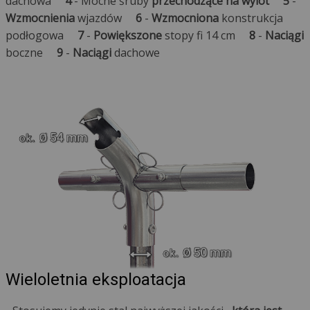
dachowa
4
- Mocne śruby
przechodzące na wylot
5
-
Wzmocnienia
wjazdów
6
-
Wzmocniona
konstrukcja
podłogowa
7
-
Powiększone
stopy fi 14 cm
8
-
Naciągi
boczne
9
-
Naciągi
dachowe
Wieloletnia eksploatacja