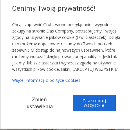
,,Proszę o przesłanie namiotu bez okien"
Cenimy Twoją prywatność!
,,Proszę o przesłanie namiotu z: 4 ściankami z
oknami oraz 6 ściankami bez okien"
Chcąc zapewnić Ci ułatwione przeglądanie i wygodne
zakupy na stronie Das Company, potrzebujemy Twojej
zgody na używanie plików cookie (tzw. ciasteczek). Dzięki
nim możemy dopasować reklamy do Twoich potrzeb i
zapewnić Ci dostęp do najnowszych usprawnień, które
możemy wdrażać dzięki prowadzonej analityce. Jeśli tak
jak my, lubisz ciasteczka i wyrażasz zgodę na używanie
wszystkich plików cookie, kliknij „AKCEPTUJ WSZYSTKIE”.
Więcej informacji o polityce Cookies
Zmień
Zaakceptuj
wszystkie
ustawienia