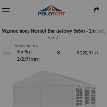
Wzmocniony Namiot Bankietowy 5x6m - 2m
(art.
6552)
Rozmiar namiotu
keyboard_arrow_down
5 x 6m
5 220,91
zł
2/2,91mm