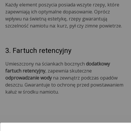
Każdy element poszycia posiada wszyte rzepy, które
zapewniają ich optymalne dopasowanie. Oprócz
wpływu na świetną estetykę, rzepy gwarantują
szczelność namiotu na: kurz, pył czy zimne powietrze.
3. Fartuch retencyjny
Umieszczony na ściankach bocznych
dodatkowy
fartuch retencyjny
, zapewnia skuteczne
odprowadzanie wody
na zewnątrz podczas opadów
deszczu. Gwarantuje to ochronę przed powstawaniem
kałuż w środku namiotu.
System Color Mix