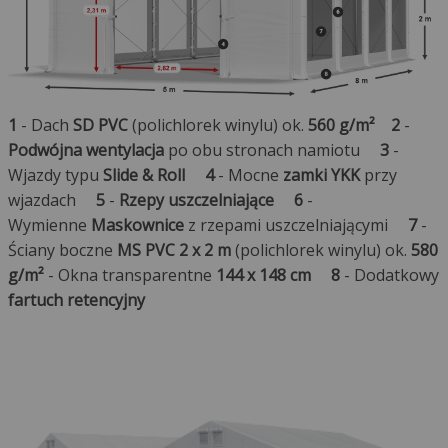
1
- Dach
SD PVC
(polichlorek winylu) ok.
560 g/m²
2
-
Podwójna wentylacja
po obu stronach namiotu
3
-
Wjazdy typu
Slide & Roll
4
- Mocne
zamki YKK
przy
wjazdach
5
-
Rzepy uszczelniające
6
-
Wymienne
Maskownice
z rzepami uszczelniającymi
7
-
Ściany boczne
MS PVC 2 x 2 m
(polichlorek winylu) ok.
580
g/m²
- Okna transparentne
144 x 148 cm
8
- Dodatkowy
fartuch retencyjny