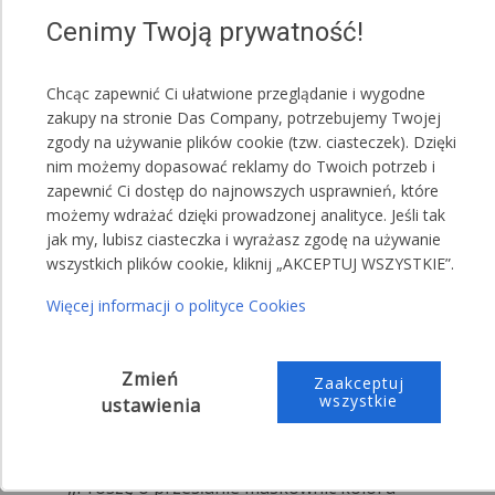
Cenimy Twoją prywatność!
Namiot posiada maskownice uszczelniające,
montowane na rzepach. Są one dostępne w różnych
Chcąc zapewnić Ci ułatwione przeglądanie i wygodne
wariantach kolorystycznych. Pozwala to na szybką i
zakupy na stronie Das Company, potrzebujemy Twojej
łatwą zmianę barwy namiotu.
zgody na używanie plików cookie (tzw. ciasteczek). Dzięki
nim możemy dopasować reklamy do Twoich potrzeb i
Czerwony
zapewnić Ci dostęp do najnowszych usprawnień, które
Biały
możemy wdrażać dzięki prowadzonej analityce. Jeśli tak
Zielony
jak my, lubisz ciasteczka i wyrażasz zgodę na używanie
Szary
wszystkich plików cookie, kliknij „AKCEPTUJ WSZYSTKIE”.
Niebieski
Więcej informacji o polityce Cookies
UWAGA!
Jeden namiot może posiadać kilka kolorów
Zmień
Zaakceptuj
maskownic.
wszystkie
ustawienia
Przykładowa treść wiadomości do sprzedającego:
,,Proszę o przesłanie maskownic koloru