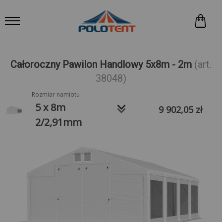
Całoroczny Pawilon Handlowy 5x8m - 2m
(art.
38048)
Rozmiar namiotu
keyboard_arrow_down
5 x 8m
9 902,05
zł
2/2,91mm