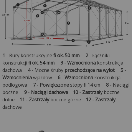
1
- Rury konstrukcyjne
fi ok. 50 mm
2
- Łączniki
konstrukcji
fi ok. 54 mm
3
-
Wzmocniona
konstrukcja
dachowa
4
- Mocne śruby
przechodzące na wylot
5
-
Wzmocnienia
wjazdów
6
-
Wzmocniona
konstrukcja
podłogowa
7
-
Powiększone
stopy fi 14 cm
8
- Naciągi
boczne
9
-
Naciągi dachowe
10
-
Zastrzały
boczne
dolne
11
-
Zastrzały
boczne górne
12
-
Zastrzały
dachowe