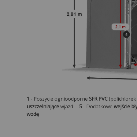
1
- Poszycie ognioodporne
SFR PVC
(polichlorek
uszczelniające
wjazd
5
- Dodatkowe
wejście b
wodę