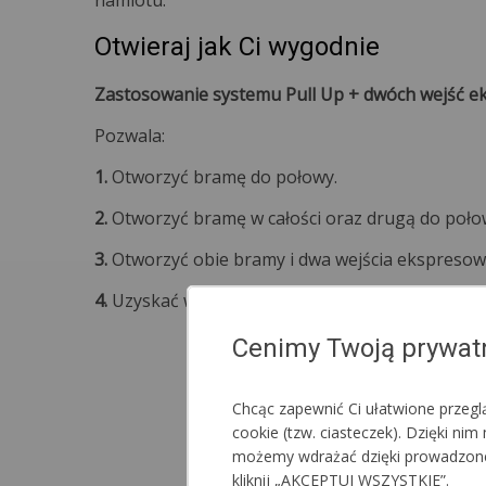
namiotu.
Otwieraj jak Ci wygodnie
Zastosowanie systemu Pull Up + dwóch wejść 
Pozwala:
1.
Otworzyć bramę do połowy.
2.
Otworzyć bramę w całości oraz drugą do poło
3.
Otworzyć obie bramy i dwa wejścia ekspresow
4.
Uzyskać wjazd o pełnej szerokości namiotu.
Cenimy Twoją prywat
Chcąc zapewnić Ci ułatwione przeg
cookie (tzw. ciasteczek). Dzięki n
możemy wdrażać dzięki prowadzonej a
kliknij „AKCEPTUJ WSZYSTKIE”.