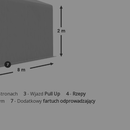
 stronach
3
- Wjazd
Pull Up
4
-
Rzepy
cznym
7
- Dodatkowy
fartuch odprowadzający