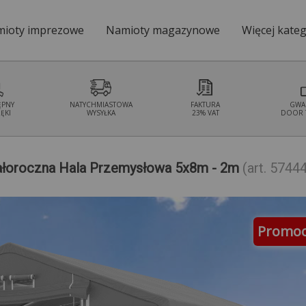
ioty imprezowe
Namioty magazynowe
Więcej kateg
Namioty ogrodo
ĘPNY
NATYCHMIASTOWA
FAKTURA
GWA
ĘKI
WYSYŁKA
23% VAT
DOOR 
ałoroczna Hala Przemysłowa 5x8m - 2m
(art. 5744
Promoc