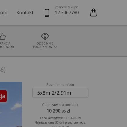
pomoc w zakupie
orii
Kontakt
12 3067780
we
Namioty cateringowe
Namioty bankietowe
Namioty wystaw
RANCJA
DZIECINNIE
TO DOOR
PROSTY MONTAŻ
46)
Rozmiar namiotu
5x8m 2/2,91m
ja
Cena zawiera podatek
10 290,
zł
86
Cena katalogowa: 12 106,89 zł
Najniższa cena 30 dni przed promocją: