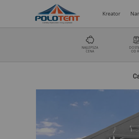
Kreator
Nam
namioty imprezowe i magazynowe
NAJLEPSZA
DOST
CENA
OD R
C