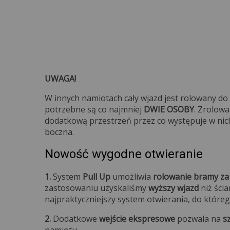
UWAGA!
W innych namiotach cały wjazd jest rolowany do
potrzebne są co najmniej
DWIE OSOBY
. Zrolow
dodatkową przestrzeń przez co występuje w ni
boczna.
Nowość wygodne otwieranie
1.
System
Pull Up
umożliwia
rolowanie bramy za 
zastosowaniu uzyskaliśmy
wyższy wjazd
niż ści
najpraktyczniejszy system otwierania, do które
2.
Dodatkowe
wejście ekspresowe
pozwala na
s