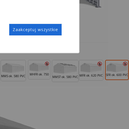
Zaakceptuj wszystkie
MHFR ok. 750
SFR ok. 600 PVC
MFR ok. 620 PVC
MMS ok. 580 PVC
MMST ok. 580 PVC