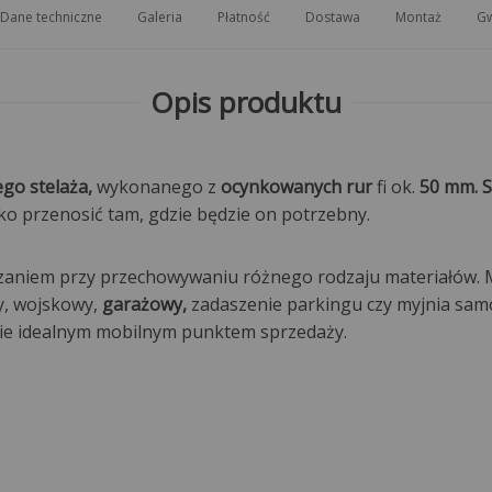
Dane techniczne
Galeria
Płatność
Dostawa
Montaż
Gw
Opis produktu
go stelaża,
wykonanego z
ocynkowanych rur
fi ok.
50 mm. S
 przenosić tam, gdzie będzie on potrzebny.
ązaniem przy przechowywaniu różnego rodzaju materiałów. 
wy, wojskowy,
garażowy,
zadaszenie parkingu czy myjnia sa
zie idealnym mobilnym punktem sprzedaży.