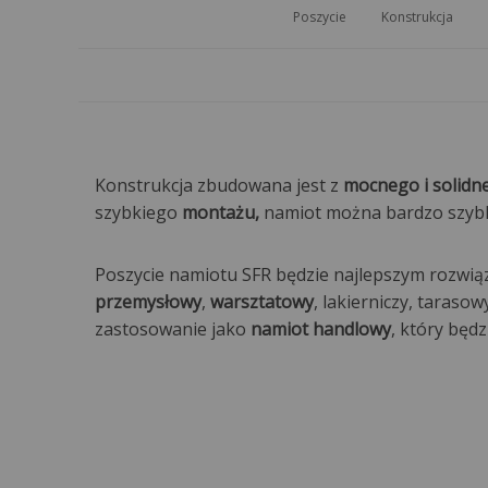
Poszycie
Konstrukcja
Konstrukcja zbudowana jest z
mocnego i solidne
szybkiego
montażu,
namiot można bardzo szybko
Poszycie namiotu SFR będzie najlepszym rozwi
przemysłowy
,
warsztatowy
, lakierniczy, taraso
zastosowanie jako
namiot handlowy
, który będ