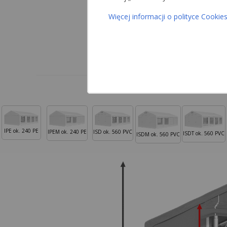
Więcej informacji o polityce Cookie
IPE ok. 240 PE
IPEM ok. 240 PE
ISD ok. 560 PVC
ISDT ok. 560 PVC
ISDM ok. 560 PVC