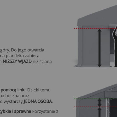
 góry. Do jego otwarcia
ana plandeka zabiera
ch
NIŻSZY WJAZD
niż ściana
pomocą linki.
Dzięki temu
ana boczna oraz
go wystarczy
JEDNA OSOBA.
zybkie i sprawne
korzystanie z