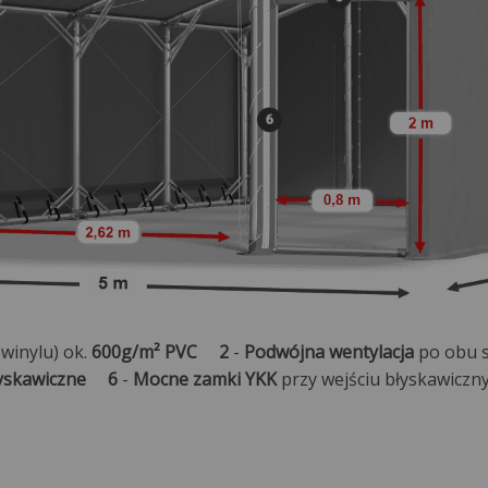
 winylu) ok.
600g/m² PVC
2
-
Podwójna wentylacja
po obu
łyskawiczne
6
-
Mocne zamki YKK
przy wejściu błyskawi