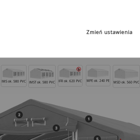
s
Zmień ustawienia
2
Poszycie PVC ok. 600g/m
SFR
MPE ok. 240 PE
IFR ok. 620 PVC
IMS ok. 580 PVC
IMST ok. 580 PVC
MSD ok. 560 PVC