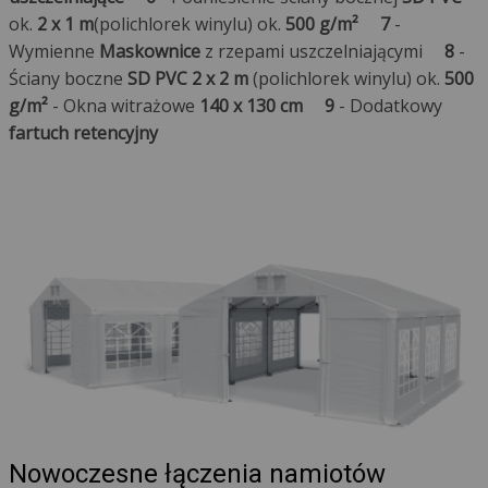
ok.
2 x 1 m
(polichlorek winylu) ok.
500 g/m²
7
-
Wymienne
Maskownice
z rzepami uszczelniającymi
8
-
Ściany boczne
SD PVC 2 x 2 m
(polichlorek winylu) ok.
500
g/m²
- Okna witrażowe
140 x 130 cm
9
- Dodatkowy
fartuch retencyjny
Nowoczesne łączenia namiotów