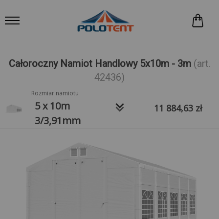
Całoroczny Namiot Handlowy 5x10m - 3m
(art.
42436)
Rozmiar namiotu
keyboard_arrow_down
5 x 10m
11 884,63
zł
3/3,91mm