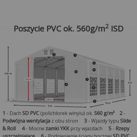
2
Poszycie PVC ok. 560g/m
ISD
1
- Dach
SD PVC
(polichlorek winylu) ok.
560 g/m²
2
-
Podwójna wentylacja
z obu stron
3
- Wjazdy typu
Slide
& Roll
4
- Mocne
zamki YKK
przy wjazdach
5
-
Rzepy
uszczelniające
6
- Podniesienie ściany bocznej
SD PVC