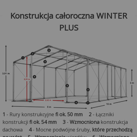
Konstrukcja całoroczna WINTER
PLUS
1
- Rury konstrukcyjne
fi ok. 50 mm
2
- Łączniki
konstrukcji
fi ok. 54 mm
3
-
Wzmocniona
konstrukcja
dachowa
4
- Mocne podwójne śruby,
które przechodzą