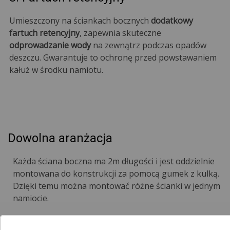
Umieszczony na ściankach bocznych
dodatkowy
fartuch retencyjny
, zapewnia skuteczne
odprowadzanie wody
na zewnątrz podczas opadów
deszczu. Gwarantuje to ochronę przed powstawaniem
kałuż w środku namiotu.
Dowolna aranżacja
Każda ściana boczna ma 2m długości i jest oddzielnie
montowana do konstrukcji za pomocą gumek z kulką.
Dzięki temu można montować różne ścianki w jednym
namiocie.
Przykładowe konfiguracje na obrazku: