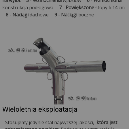
na wylot
5
-
Wzmocnienia
wjazdów
6
-
Wzmocniona
konstrukcja podłogowa
7
-
Powiększone
stopy fi 14 cm
8
-
Naciągi
dachowe
9
-
Naciągi
boczne
Wieloletnia eksploatacja
Stosujemy jedynie stal najwyższej jakości,
która jest