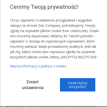
1.
Zamknięte główne wejścia/wjazdy oraz odpięta
Cenimy Twoją prywatność!
jedna ścianka na środku namiotu.
2.
Zamknięte główne wejścia/wjazdy oraz odpięte dwie
Chcąc zapewnić Ci ułatwione przeglądanie i wygodne
ścianki na środku namiotu.
zakupy na stronie Das Company, potrzebujemy Twojej
zgody na używanie plików cookie (tzw. ciasteczek). Dzięki
3.
Otwarte główne wejścia/wjazdy oraz odpięte
nim możemy dopasować reklamy do Twoich potrzeb i
wszystkie ścianki z jednego boku namiotu.
zapewnić Ci dostęp do najnowszych usprawnień, które
możemy wdrażać dzięki prowadzonej analityce. Jeśli tak
4.
Zdemontowane główne wejścia/wjazdy oraz
jak my, lubisz ciasteczka i wyrażasz zgodę na używanie
wszystkie ścianki namiotu.
wszystkich plików cookie, kliknij „AKCEPTUJ WSZYSTKIE”.
UWAGA!
Więcej informacji o polityce Cookies
Możliwość dokupienia zestawu podnoszącego ścianki
boczne
Zmień
Zaakceptuj
wszystkie
ustawienia
5.
Zamknięte główne wejścia/wjazdy oraz podniesiona
jedna ścianka na środku namiotu.
6.
Otwarte główne wejścia/wjazdy oraz podniesione