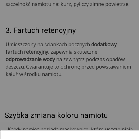
szczelność namiotu na: kurz, pył czy zimne powietrze.
3. Fartuch retencyjny
Umieszczony na ściankach bocznych
dodatkowy
fartuch retencyjny
, zapewnia skuteczne
odprowadzanie wody
na zewnątrz podczas opadów
deszczu. Gwarantuje to ochronę przed powstawaniem
kałuż w środku namiotu.
Szybka zmiana koloru namiotu
Każdy namiot posiada maskownice, które uszczelniają
namiot. Są one dostępne w różnych wariantach