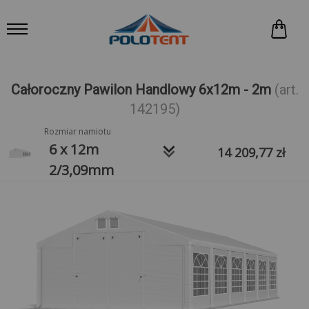
Całoroczny Pawilon Handlowy 6x12m - 2m
(art.
142195)
Rozmiar namiotu
keyboard_arrow_down
6 x 12m
14 209,77
zł
2/3,09mm