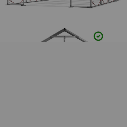
Wzmocnienia dachu
Przy dachu zostały zamontowane
wzmocnienia
które