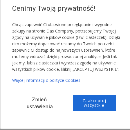
kolorystycznych.
Cenimy Twoją prywatność!
Czerwony
Biały
Chcąc zapewnić Ci ułatwione przeglądanie i wygodne
Zielony
zakupy na stronie Das Company, potrzebujemy Twojej
zgody na używanie plików cookie (tzw. ciasteczek). Dzięki
Szary
nim możemy dopasować reklamy do Twoich potrzeb i
Niebieski
zapewnić Ci dostęp do najnowszych usprawnień, które
możemy wdrażać dzięki prowadzonej analityce. Jeśli tak
UWAGA!
jak my, lubisz ciasteczka i wyrażasz zgodę na używanie
Jeden namiot może posiadać różne kolory maskownic.
wszystkich plików cookie, kliknij „AKCEPTUJ WSZYSTKIE”.
Więcej informacji o polityce Cookies
Przykładowa treść wiadomości do sprzedającego:
,,Proszę o przesłanie maskownic koloru
Zmień
zielonego"
Zaakceptuj
wszystkie
ustawienia
,,Proszę o przesłanie maskownic koloru: 5
czerwonego, 4 zielonego i 1 niebieskiego"