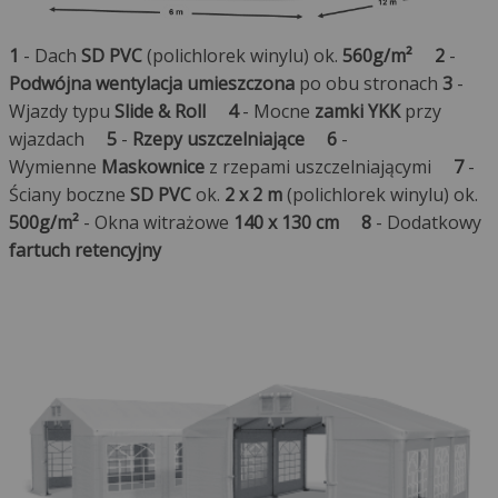
1
- Dach
SD PVC
(polichlorek winylu) ok.
560g/m²
2
-
Podwójna wentylacja umieszczona
po obu stronach
3
-
Wjazdy typu
Slide & Roll
4
- Mocne
zamki YKK
przy
wjazdach
5
-
Rzepy uszczelniające
6
-
Wymienne
Maskownice
z rzepami uszczelniającymi
7
-
Ściany boczne
SD PVC
ok.
2 x 2 m
(polichlorek winylu) ok.
500g/m²
- Okna witrażowe
140 x 130 cm
8
- Dodatkowy
fartuch retencyjny