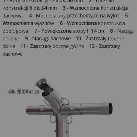
1
- Rury konstrukcyjne
fi ok. 50 mm
2
- Łączniki
konstrukcji
fi ok. 54 mm
3
-
Wzmocniona
konstrukcja
dachowa
4
- Mocne śruby
przechodzące na wylot
5
-
Wzmocnienia
wjazdów
6
-
Wzmocniona
konstrukcja
podłogowa
7
-
Powiększone
stopy fi 14 cm
8
- Naciągi
boczne
9
-
Naciągi dachowe
10
-
Zastrzały
boczne
dolne
11
-
Zastrzały
boczne górne
12
-
Zastrzały
dachowe