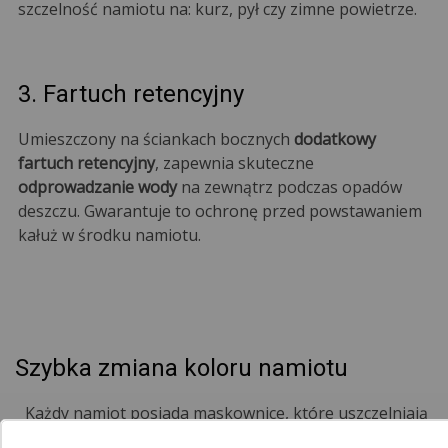
szczelność namiotu na: kurz, pył czy zimne powietrze.
3. Fartuch retencyjny
Umieszczony na ściankach bocznych
dodatkowy
fartuch retencyjny
, zapewnia skuteczne
odprowadzanie wody
na zewnątrz podczas opadów
deszczu. Gwarantuje to ochronę przed powstawaniem
kałuż w środku namiotu.
Szybka zmiana koloru namiotu
Każdy namiot posiada maskownice, które uszczelniają
namiot. Są one dostępne w różnych wariantach