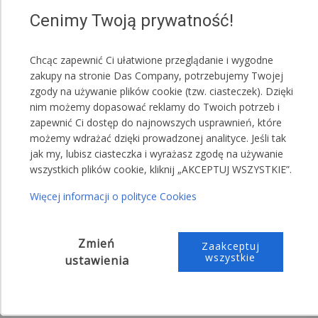
kolorystycznych.
Cenimy Twoją prywatność!
Czerwony
Biały
Chcąc zapewnić Ci ułatwione przeglądanie i wygodne
Zielony
zakupy na stronie Das Company, potrzebujemy Twojej
Szary
zgody na używanie plików cookie (tzw. ciasteczek). Dzięki
nim możemy dopasować reklamy do Twoich potrzeb i
Niebieski
zapewnić Ci dostęp do najnowszych usprawnień, które
UWAGA!
możemy wdrażać dzięki prowadzonej analityce. Jeśli tak
jak my, lubisz ciasteczka i wyrażasz zgodę na używanie
Jeden namiot może posiadać różne kolory maskownic.
wszystkich plików cookie, kliknij „AKCEPTUJ WSZYSTKIE”.
Przykładowa treść wiadomości do sprzedającego:
Więcej informacji o polityce Cookies
,,Proszę o przesłanie maskownic koloru
zielonego"
Zmień
Zaakceptuj
wszystkie
,,Proszę o przesłanie maskownic koloru: 5
ustawienia
czerwonego, 4 zielonego i 1 niebieskiego"