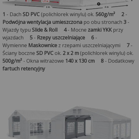
1
- Dach
SD PVC
(polichlorek winylu) ok.
560g/m²
2
-
Podwójna wentylacja umieszczona
po obu stronach
3
-
Wjazdy typu
Slide & Roll
4
- Mocne
zamki YKK
przy
wjazdach
5
-
Rzepy uszczelniające
6
-
Wymienne
Maskownice
z rzepami uszczelniającymi
7
-
Ściany boczne
SD PVC
ok.
2 x 2 m
(polichlorek winylu) ok.
500g/m²
- Okna witrażowe
140 x 130 cm
8
- Dodatkowy
fartuch retencyjny