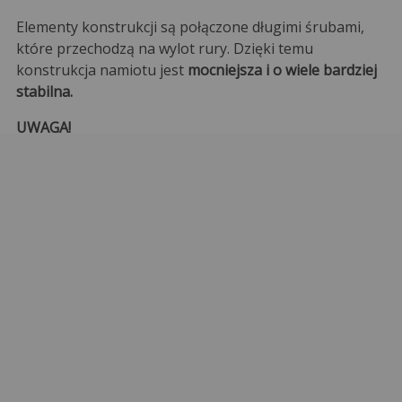
Elementy konstrukcji są połączone długimi śrubami,
które przechodzą na wylot rury. Dzięki temu
konstrukcja namiotu jest
mocniejsza i o wiele bardziej
stabilna.
UWAGA!
Namioty, w których elementy montuje się na krótkie
śruby lub na docisk są bardzo mało stabilne i mogą
stwarzać zagrożenie przebywającym w namiocie
osobom lub rzeczom.
Stabilne mocowanie
Namiot jest mocno przymocowany do podłoża dzięki
stopom o wymiarach 6 x 9 cm
, które posiadają otwory
kotwiące. Zapewniają one solidne przymocowanie