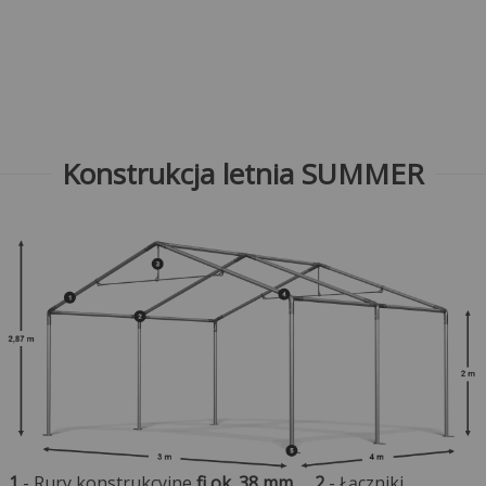
Konstrukcja letnia SUMMER
1
- Rury konstrukcyjne
fi ok. 38 mm
2
- Łączniki