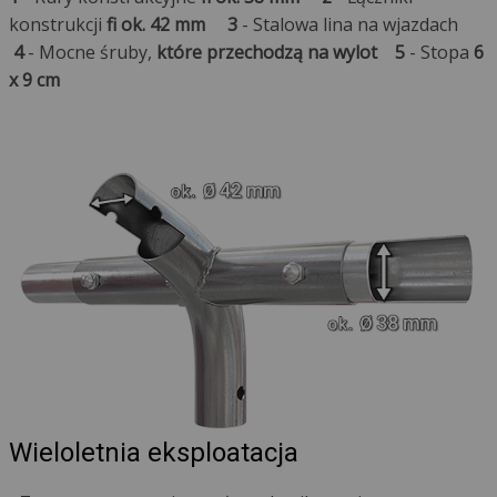
konstrukcji
fi ok. 42 mm
3
- Stalowa lina na wjazdach
4
- Mocne śruby,
które przechodzą na wylot
5
- Stopa
6
x 9 cm
Wieloletnia eksploatacja