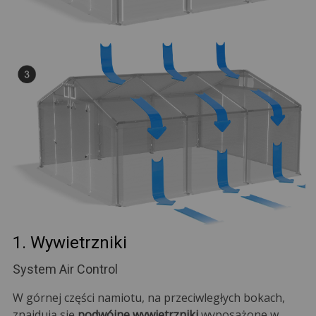
1. Wywietrzniki
System Air Control
W górnej części namiotu, na przeciwległych bokach,
znajdują się
podwójne wywietrzniki
wyposażone w