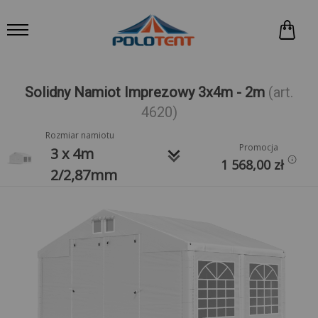
Solidny Namiot Imprezowy 3x4m - 2m
(art.
4620)
Rozmiar namiotu
Promocja
keyboard_arrow_down
3 x 4m
1 568,00
zł
2/2,87mm