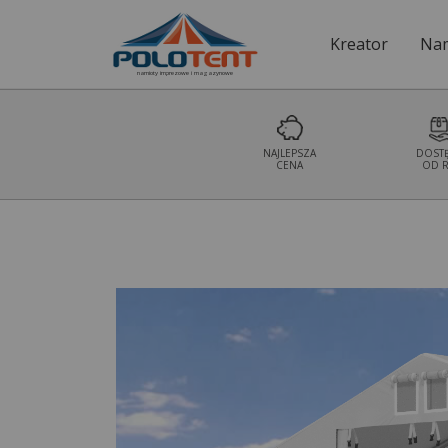
Kreator
Nam
namioty imprezowe i magazynowe
NAJLEPSZA
DOST
CENA
OD R