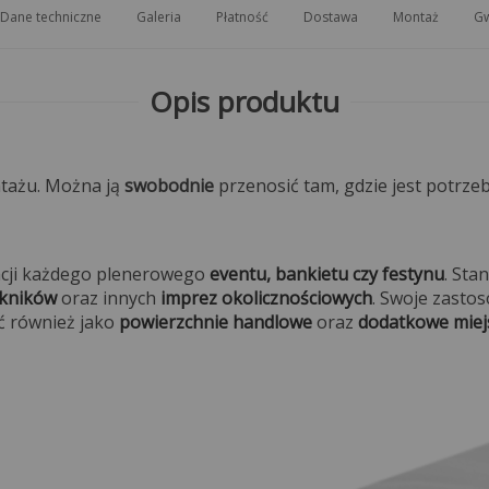
Dane techniczne
Galeria
Płatność
Dostawa
Montaż
Gw
Opis produktu
tażu. Można ją
swobodnie
przenosić tam, gdzie jest potrz
zacji każdego plenerowego
eventu, bankietu czy festynu
. Sta
ikników
oraz innych
imprez okolicznościowych
. Swoje zasto
ć również jako
powierzchnie handlowe
oraz
dodatkowe miej