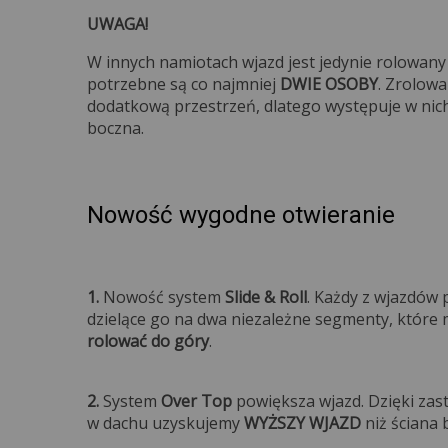
UWAGA!
W innych namiotach wjazd jest jedynie rolowany
potrzebne są co najmniej
DWIE OSOBY
. Zrolow
dodatkową przestrzeń, dlatego występuje w nic
bocz
Nowość wygodne otwieranie
1.
Nowość system
Slide & Roll
. Każdy z wjazdów
dzielące go na dwa niezależne segmenty, któr
rolować do góry
2.
System
Over Top
powiększa wjazd. Dzięki zas
w dachu uzyskujemy
WYŻSZY WJAZD
niż ściana 