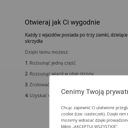
Otwieraj jak Ci wygodnie
Każdy z wjazdów posiada po trzy zamki, dzieląc
skrzydła
Dzięki temu możesz:
1
. Rozsunąć jedną część.
2
. Rozsunąć wjazd w obie strony.
3
. Zrolować w górę jedną część lub całość.
Cenimy Twoją prywat
4
. Uzyskać wjazd o pełnej szerokości namiotu.
Chcąc zapewnić Ci ułatwione przeg
cookie (tzw. ciasteczek). Dzięki n
możemy wdrażać dzięki prowadzonej a
kliknij „AKCEPTUJ WSZYSTKIE”.