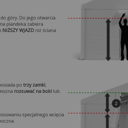
 do góry. Do jego otwarcia
ana plandeka zabiera
h
NIŻSZY WJAZD
niż ściana
na.
 posiada po
trzy zamki
,
e można
rozsuwać na boki
lub
.
tosowaniu specjalnego wcięcia
boczna.