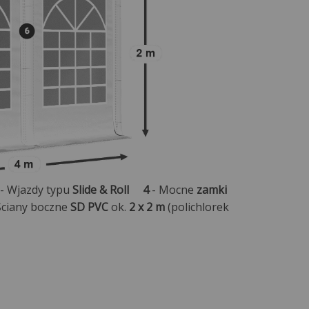
- Wjazdy typu
Slide & Roll
4
- Mocne
zamki
Ściany boczne
SD PVC
ok.
2 x 2 m
(polichlorek