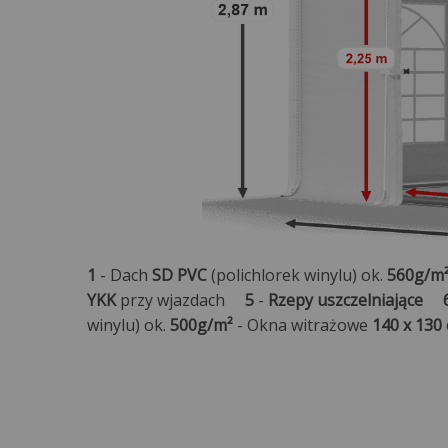
1
- Dach
SD PVC
(polichlorek winylu) ok.
560g/m
YKK
przy wjazdach
5
-
Rzepy uszczelniające
winylu) ok.
500g/m²
- Okna witrażowe
140 x 130