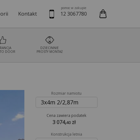
pomoc w zakupie
orii
Kontakt
12 3067780
we
Namioty cateringowe
Namioty bankietowe
Namioty wystaw
RANCJA
DZIECINNIE
TO DOOR
PROSTY MONTAŻ
Rozmiar namiotu
3x4m 2/2,87m
Cena zawiera podatek
3 074,
zł
40
Konstrukcja letnia