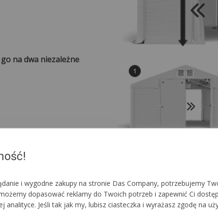
e go na dwa niezależne
ność!
lądanie i wygodne zakupy na stronie Das Company, potrzebujemy Two
im możemy dopasować reklamy do Twoich potrzeb i zapewnić Ci dostę
nalityce. Jeśli tak jak my, lubisz ciasteczka i wyrażasz zgodę na uż