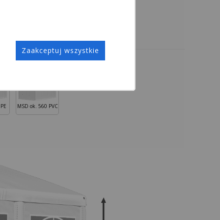
Zaakceptuj wszystkie
 PE
MSD ok. 560 PVC