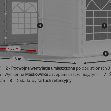
²
2
-
Podwójna wentylacja umieszczona
po obu stronach
3
6
- Wymienne
Maskownice
z rzepami uszczelniającymi
7
- 
 cm
8
- Dodatkowy
fartuch retencyjny