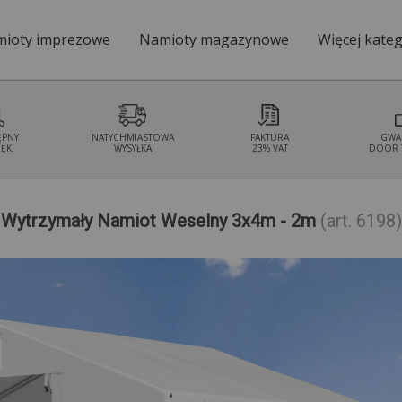
ioty imprezowe
Namioty magazynowe
Więcej kateg
Namioty ogrodo
ĘPNY
NATYCHMIASTOWA
FAKTURA
GWA
ĘKI
WYSYŁKA
23% VAT
DOOR 
Wytrzymały Namiot Weselny 3x4m - 2m
(art. 6198)