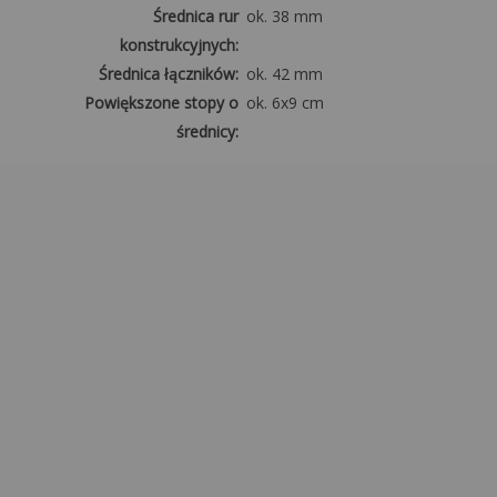
Średnica rur
ok. 38 mm
konstrukcyjnych:
Średnica łączników:
ok. 42 mm
Powiększone stopy o
ok. 6x9 cm
średnicy:
Poszycie
Materiał:
PE (polietylen)
2
Gramatura plandeki dachu:
ok. 240 g/m
2
Gramatura plandeki
ok. 240 g/m
bocznej:
o
o
Zakres temperatur:
od -5
do +40
Mocowanie:
Mocne gumki +
rzepy
Odporność na UV:
Tak