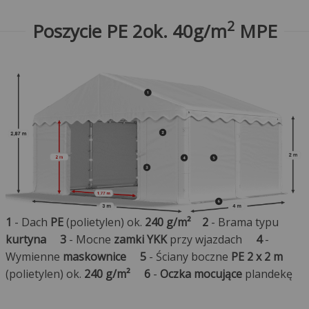
2
Poszycie PE 2ok. 40g/m
MPE
1
- Dach
PE
(polietylen) ok.
240 g/m²
2
- Brama typu
kurtyna
3
- Mocne
zamki YKK
przy wjazdach
4
-
Wymienne
maskownice
5
- Ściany boczne
PE 2 x 2 m
(polietylen) ok.
240 g/m²
6
-
Oczka mocujące
plandekę