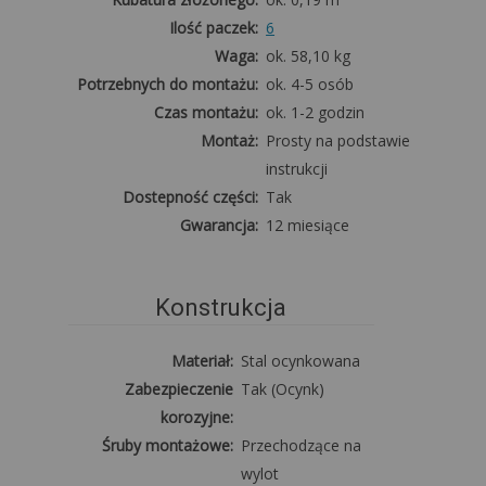
Ilość paczek:
6
Waga:
ok. 58,10 kg
Potrzebnych do montażu:
ok. 4-5 osób
Czas montażu:
ok. 1-2 godzin
Montaż:
Prosty na podstawie
instrukcji
Dostepność części:
Tak
Gwarancja:
12 miesiące
Konstrukcja
Materiał:
Stal ocynkowana
Zabezpieczenie
Tak (Ocynk)
korozyjne:
Śruby montażowe:
Przechodzące na
wylot