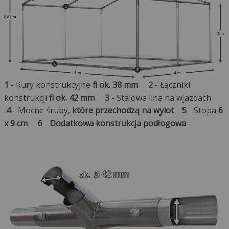
1
- Rury konstrukcyjne
fi ok. 38 mm
2
- Łączniki
konstrukcji
fi ok. 42 mm
3
- Stalowa lina na wjazdach
4
- Mocne śruby,
które przechodzą na wylot
5
- Stopa
6
x 9 cm
6
-
Dodatkowa konstrukcja podłogowa