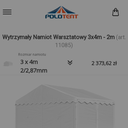
Wytrzymały Namiot Warsztatowy 3x4m - 2m
(art.
11085)
Rozmiar namiotu
keyboard_arrow_down
3 x 4m
2 373,62
zł
2/2,87mm