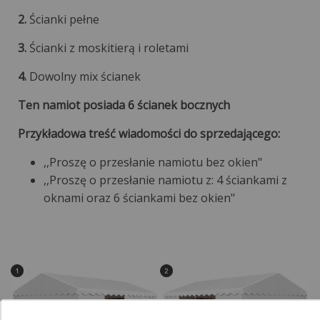
2.
Ścianki pełne
3.
Ścianki z moskitierą i roletami
4.
Dowolny mix ścianek
Ten namiot posiada 6 ścianek bocznych
Przykładowa treść wiadomości do sprzedającego:
,,Proszę o przesłanie namiotu bez okien"
,,Proszę o przesłanie namiotu z: 4 ściankami z
oknami oraz 6 ściankami bez okien"