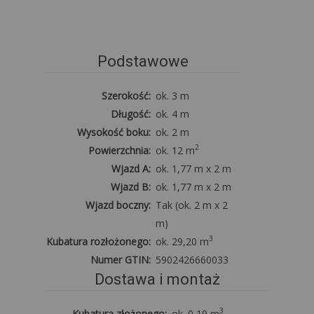
Podstawowe
Szerokość:
ok. 3 m
Długość:
ok. 4 m
Wysokość boku:
ok. 2 m
2
Powierzchnia:
ok. 12 m
Wjazd A:
ok. 1,77 m x 2 m
Wjazd B:
ok. 1,77 m x 2 m
Wjazd boczny:
Tak (ok. 2 m x 2
m)
3
Kubatura rozłożonego:
ok. 29,20 m
Numer GTIN:
5902426660033
Dostawa i montaż
3
Kubatura złożonego:
ok. 0,19 m