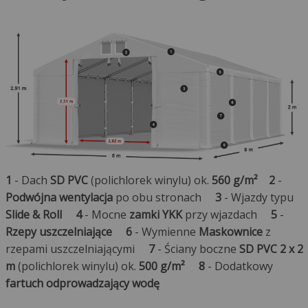
1
- Dach
SD PVC
(polichlorek winylu) ok.
560 g/m²
2
-
Podwójna wentylacja
po obu stronach
3
- Wjazdy typu
Slide & Roll
4
- Mocne
zamki YKK
przy wjazdach
5
-
Rzepy uszczelniające
6
- Wymienne
Maskownice
z
rzepami uszczelniającymi
7
- Ściany boczne
SD PVC 2 x 2
m
(polichlorek winylu) ok.
500 g/m²
8
- Dodatkowy
fartuch odprowadzający wodę