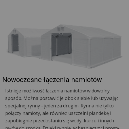
Nowoczesne łączenia namiotów
Istnieje możliwość łączenia namiotów w dowolny
sposób. Można postawić je obok siebie lub używając
specjalnej rynny - jeden za drugim. Rynna nie tylko
połączy namioty, ale również uszczelni plandekę i
zapobiegnie przedostaniu się wody, kurzu i innych
pyłów do środka. Dzięki rynnie, w bezpieczny i prosty