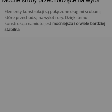
Mocne śruby przechodzące na wylot
Elementy konstrukcji są połączone długimi śrubami,
które przechodzą na wylot rury. Dzięki temu
konstrukcja namiotu jest
mocniejsza i o wiele bardziej
stabilna.
UWAGA!
Namioty, w których elementy montuje się na krótkie
śruby lub na docisk są bardzo mało stabilne i mogą
stwarzać zagrożenie przebywającym w namiocie
osobom lub rzeczom.
Stabilne mocowanie
Namiot jest mocno przymocowany do podłoża dzięki
stopom o wymiarach 6 x 9 cm
, które posiadają otwory