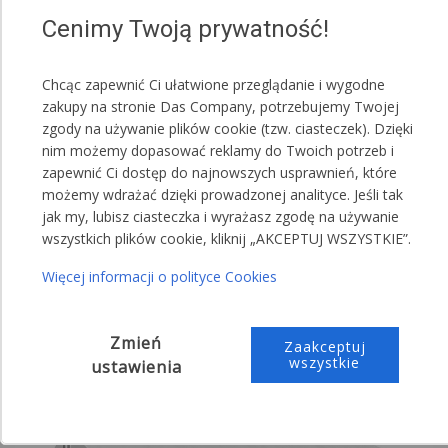
Jeden namiot może posiadać kilka kolorów
Cenimy Twoją prywatność!
maskownic.
Chcąc zapewnić Ci ułatwione przeglądanie i wygodne
Przykładowa treść wiadomości do sprzedającego:
zakupy na stronie Das Company, potrzebujemy Twojej
,,Proszę o przesłanie 10 maskownic koloru
zgody na używanie plików cookie (tzw. ciasteczek). Dzięki
nim możemy dopasować reklamy do Twoich potrzeb i
zielonego"
zapewnić Ci dostęp do najnowszych usprawnień, które
,,Proszę o przesłanie 6 maskownic koloru
możemy wdrażać dzięki prowadzonej analityce. Jeśli tak
zielonego, 4 maskownice koloru czerwonego
jak my, lubisz ciasteczka i wyrażasz zgodę na używanie
(narożne maskownice będą czerwone)"
wszystkich plików cookie, kliknij „AKCEPTUJ WSZYSTKIE”.
Więcej informacji o polityce Cookies
Zmień
Zaakceptuj
wszystkie
ustawienia