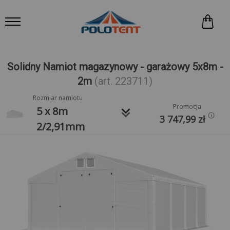
Solidny Namiot magazynowy - garażowy 5x8m -
2m
(art. 223711)
Rozmiar namiotu
Promocja
keyboard_arrow_down
5 x 8m
3 747,99
zł
2/2,91mm