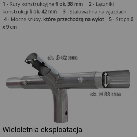
1
- Rury konstrukcyjne
fi ok. 38 mm
2
- Łączniki
konstrukcji
fi ok. 42 mm
3
- Stalowa lina na wjazdach
4
- Mocne śruby,
które przechodzą na wylot
5
- Stopa
6
x 9 cm
Wieloletnia eksploatacja