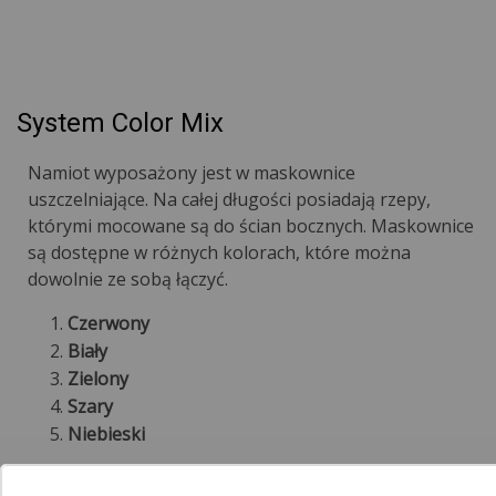
System Color Mix
Namiot wyposażony jest w maskownice
uszczelniające. Na całej długości posiadają rzepy,
którymi mocowane są do ścian bocznych. Maskownice
są dostępne w różnych kolorach, które można
dowolnie ze sobą łączyć.
Czerwony
Biały
Zielony
Szary
Niebieski
UWAGA!