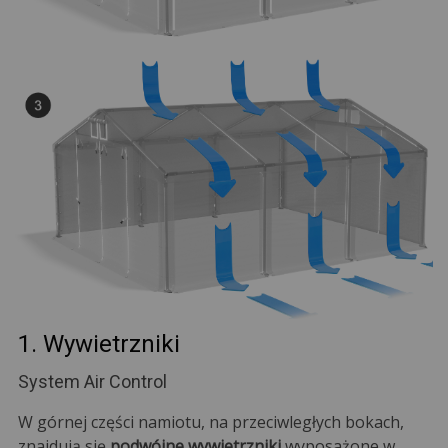
1. Wywietrzniki
System Air Control
W górnej części namiotu, na przeciwległych bokach,
znajdują się
podwójne wywietrzniki
wyposażone w