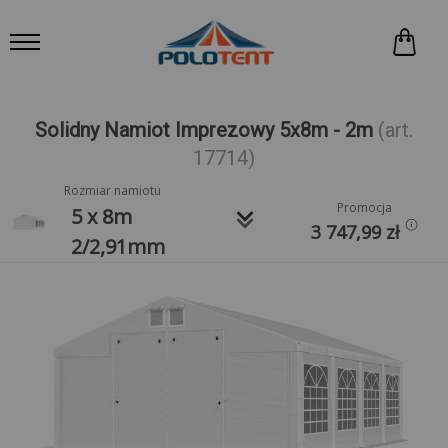
Solidny Namiot Imprezowy 5x8m - 2m
(art.
17714)
Rozmiar namiotu
Promocja
keyboard_arrow_down
5 x 8m
3 747,99
zł
2/2,91mm