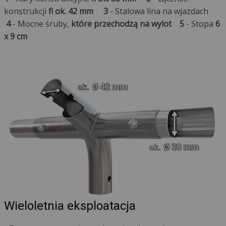
konstrukcji
fi ok. 42 mm
3
- Stalowa lina na wjazdach
4
- Mocne śruby,
które przechodzą na wylot
5
- Stopa
6
x 9 cm
Wieloletnia eksploatacja