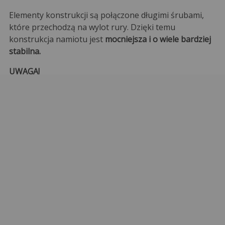
Elementy konstrukcji są połączone długimi śrubami,
które przechodzą na wylot rury. Dzięki temu
konstrukcja namiotu jest
mocniejsza i o wiele bardziej
stabilna.
UWAGA!
Namioty, w których elementy montuje się na krótkie
śruby lub na docisk są bardzo mało stabilne i mogą
stwarzać zagrożenie przebywającym w namiocie
osobom lub rzeczom.
Stabilne mocowanie
Namiot jest mocno przymocowany do podłoża dzięki
stopom o wymiarach 6 x 9 cm
, które posiadają otwory
kotwiące. Zapewniają one solidne przymocowanie