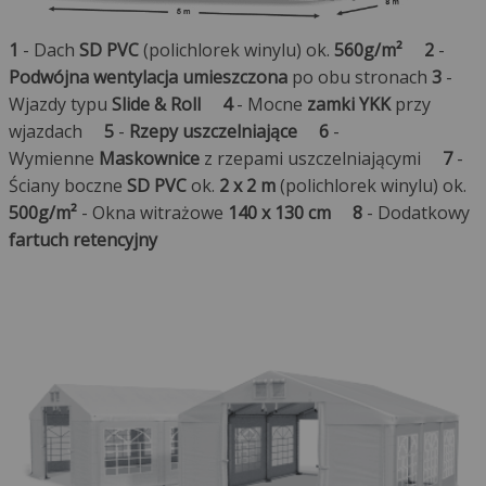
1
- Dach
SD PVC
(polichlorek winylu) ok.
560g/m²
2
-
Podwójna wentylacja umieszczona
po obu stronach
3
-
Wjazdy typu
Slide & Roll
4
- Mocne
zamki YKK
przy
wjazdach
5
-
Rzepy uszczelniające
6
-
Wymienne
Maskownice
z rzepami uszczelniającymi
7
-
Ściany boczne
SD PVC
ok.
2 x 2 m
(polichlorek winylu) ok.
500g/m²
- Okna witrażowe
140 x 130 cm
8
- Dodatkowy
fartuch retencyjny