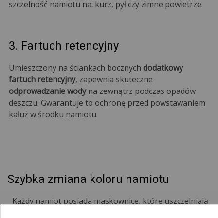
szczelność namiotu na: kurz, pył czy zimne powietrze.
3. Fartuch retencyjny
Umieszczony na ściankach bocznych
dodatkowy
fartuch retencyjny
, zapewnia skuteczne
odprowadzanie wody
na zewnątrz podczas opadów
deszczu. Gwarantuje to ochronę przed powstawaniem
kałuż w środku namiotu.
Szybka zmiana koloru namiotu
Każdy namiot posiada maskownice, które uszczelniają
namiot. Są one dostępne w różnych wariantach