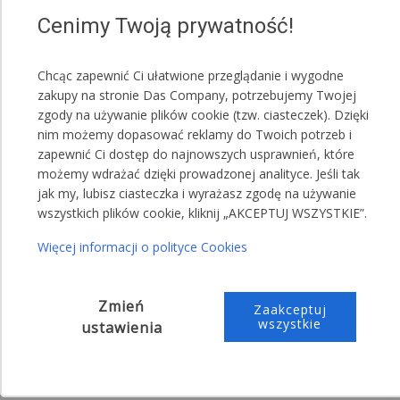
kolorystycznych.
Cenimy Twoją prywatność!
Czerwony
Biały
Chcąc zapewnić Ci ułatwione przeglądanie i wygodne
Zielony
zakupy na stronie Das Company, potrzebujemy Twojej
Szary
zgody na używanie plików cookie (tzw. ciasteczek). Dzięki
nim możemy dopasować reklamy do Twoich potrzeb i
Niebieski
zapewnić Ci dostęp do najnowszych usprawnień, które
UWAGA!
możemy wdrażać dzięki prowadzonej analityce. Jeśli tak
jak my, lubisz ciasteczka i wyrażasz zgodę na używanie
Jeden namiot może posiadać różne kolory maskownic.
wszystkich plików cookie, kliknij „AKCEPTUJ WSZYSTKIE”.
Przykładowa treść wiadomości do sprzedającego:
Więcej informacji o polityce Cookies
,,Proszę o przesłanie maskownic koloru
zielonego"
Zmień
Zaakceptuj
wszystkie
,,Proszę o przesłanie maskownic koloru: 5
ustawienia
czerwonego, 4 zielonego i 1 niebieskiego"