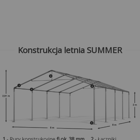
Konstrukcja letnia SUMMER
1
- Rury konstrukcyjne
fi ok. 38 mm
2
- Łączniki